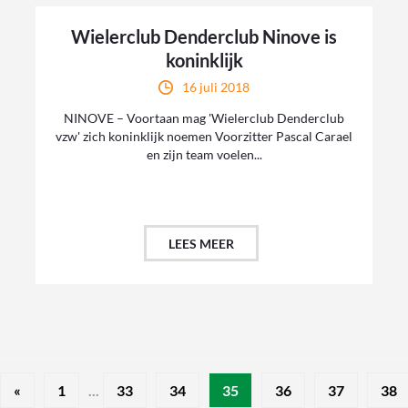
Wielerclub Denderclub Ninove is
koninklijk
16 juli 2018
NINOVE – Voortaan mag 'Wielerclub Denderclub
vzw' zich koninklijk noemen Voorzitter Pascal Carael
en zijn team voelen...
LEES MEER
«
1
...
33
34
35
36
37
38