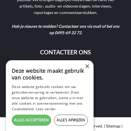
artikels, foto-, audio- en videoverslagen, interviews,
reportages en commentaarstukken.
Heb je nieuws te melden? Contacteer ons via mail of bel ons
op 0495-69 32 72.
CONTACTEER ONS
×
9400 Ninove
Deze website maakt gebruik
van cookies.
info@ninofmedia.tv
Deze website gebruikt cookies om uw
gebruikerservaring te verbeteren. Door
+32 495 69 32 72
onze website te gebruiken, stemt u in met
alle cookies in overeenstemming met ons
Cookiebeleid.
Lees verder
ALLES ACCEPTEREN
ALLES AFWIJZEN
Copyright © 2020 Ninof Media. All Rights Reserved. |
Sitemap
|