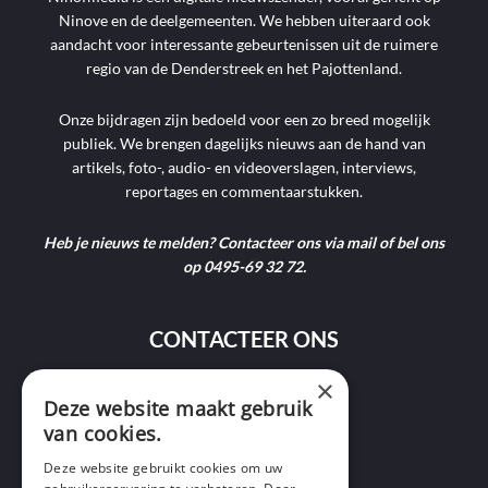
Ninove en de deelgemeenten. We hebben uiteraard ook
aandacht voor interessante gebeurtenissen uit de ruimere
regio van de Denderstreek en het Pajottenland.
Onze bijdragen zijn bedoeld voor een zo breed mogelijk
publiek. We brengen dagelijks nieuws aan de hand van
artikels, foto-, audio- en videoverslagen, interviews,
reportages en commentaarstukken.
Heb je nieuws te melden? Contacteer ons via mail of bel ons
op 0495-69 32 72.
CONTACTEER ONS
×
9400 Ninove
Deze website maakt gebruik
van cookies.
info@ninofmedia.tv
Deze website gebruikt cookies om uw