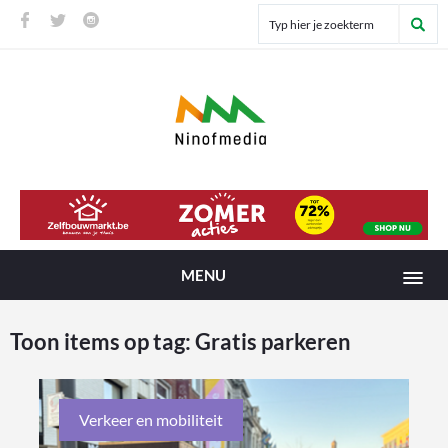
MENU
Toon items op tag:
Gratis parkeren
Verkeer en mobiliteit