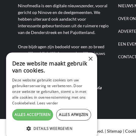
Ninofmedia is een digitale nieuwszender, vooral
NIEUWS 
gericht op Ninove en de deelgemeenten. We
OVER ON
hebben uiteraard ook aandacht voor
interessante gebeurtenissen uit de ruimere regio
ADVERT
van de Denderstreek en het Pajottenland.
EEN EVE
Onze bijdragen zijn bedoeld voor een zo breed
mogelijk publiek. We brengen dagelijks nieuws
×
CONTAC
aan de hand van artikels, foto-, audio- en
Deze website maakt gebruik
videoverslagen, interviews, reportages en
van cookies.
commentaarstukken.
Deze website gebruikt cookies om uw
gebruikerservaring te verbeteren. Door
Heb je nieuws te melden? Contacteer ons via
onze website te gebruiken, stemt u in met
mail of bel ons op 0495-69 32 72.
alle cookies in overeenstemming met ons
Cookiebeleid.
Lees verder
ALLES ACCEPTEREN
ALLES AFWIJZEN
DETAILS WEERGEVEN
Copyright © 2020 Ninof Media. All Rights Reserved. |
Sitemap
|
Cooki