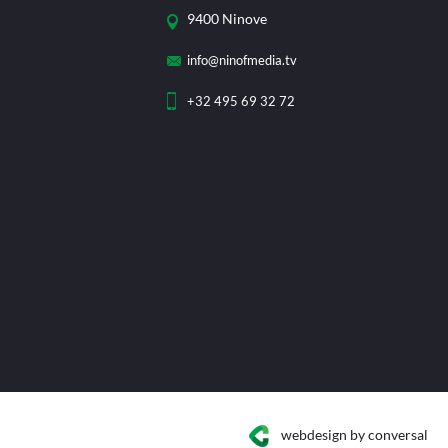
9400 Ninove
info@ninofmedia.tv
+32 495 69 32 72
webdesign
by conversal