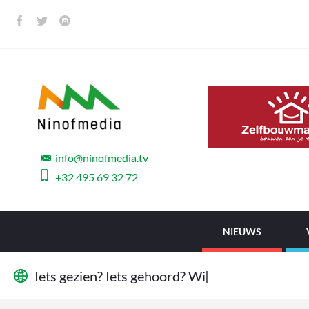
info@ninofmedia.tv
+32 495 69 32 72
NIEUWS
I
e
t
s
g
e
z
i
e
n
?
I
e
t
s
g
e
h
o
o
r
d
?
W
i
j
w
|