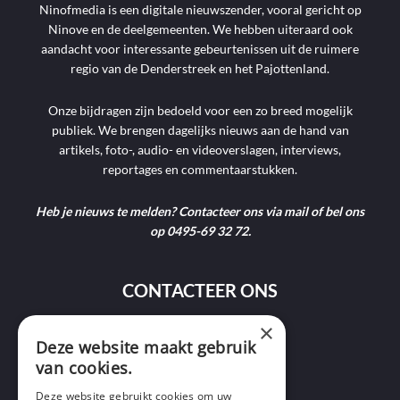
Ninofmedia is een digitale nieuwszender, vooral gericht op
Ninove en de deelgemeenten. We hebben uiteraard ook
aandacht voor interessante gebeurtenissen uit de ruimere
regio van de Denderstreek en het Pajottenland.
Onze bijdragen zijn bedoeld voor een zo breed mogelijk
publiek. We brengen dagelijks nieuws aan de hand van
artikels, foto-, audio- en videoverslagen, interviews,
reportages en commentaarstukken.
Heb je nieuws te melden? Contacteer ons via mail of bel ons
op 0495-69 32 72.
CONTACTEER ONS
×
9400 Ninove
Deze website maakt gebruik
van cookies.
info@ninofmedia.tv
Deze website gebruikt cookies om uw