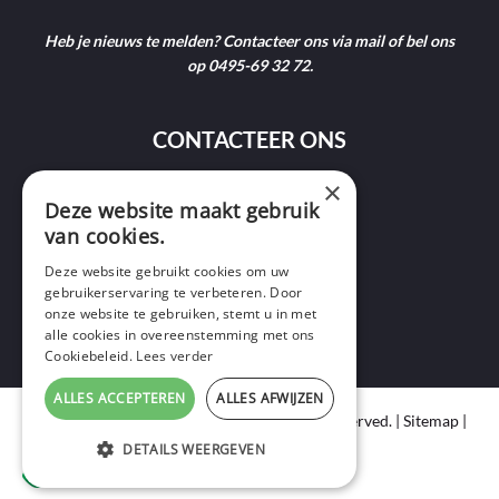
Heb je nieuws te melden? Contacteer ons via mail of bel ons
op 0495-69 32 72.
CONTACTEER ONS
×
9400 Ninove
Deze website maakt gebruik
van cookies.
info@ninofmedia.tv
Deze website gebruikt cookies om uw
gebruikerservaring te verbeteren. Door
+32 495 69 32 72
onze website te gebruiken, stemt u in met
alle cookies in overeenstemming met ons
Cookiebeleid.
Lees verder
ALLES ACCEPTEREN
ALLES AFWIJZEN
Copyright © 2020 Ninof Media. All Rights Reserved. |
Sitemap
|
Cookie Policy
|
Privacy Policy
DETAILS WEERGEVEN
webdesign
by conversal
STRIKT NOODZAKELIJK