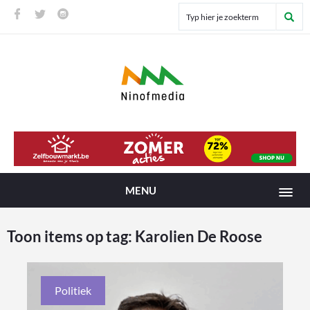
MENU
Toon items op tag:
Karolien De Roose
Politiek