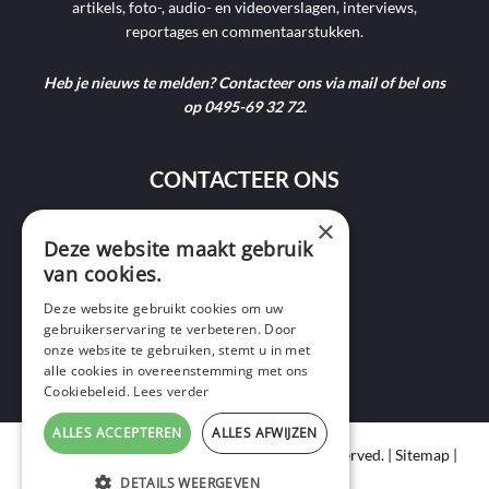
artikels, foto-, audio- en videoverslagen, interviews,
reportages en commentaarstukken.
Heb je nieuws te melden? Contacteer ons via mail of bel ons
op 0495-69 32 72.
CONTACTEER ONS
×
9400 Ninove
Deze website maakt gebruik
van cookies.
info@ninofmedia.tv
Deze website gebruikt cookies om uw
gebruikerservaring te verbeteren. Door
+32 495 69 32 72
onze website te gebruiken, stemt u in met
alle cookies in overeenstemming met ons
Cookiebeleid.
Lees verder
ALLES ACCEPTEREN
ALLES AFWIJZEN
Copyright © 2020 Ninof Media. All Rights Reserved. |
Sitemap
|
Cookie Policy
|
Privacy Policy
DETAILS WEERGEVEN