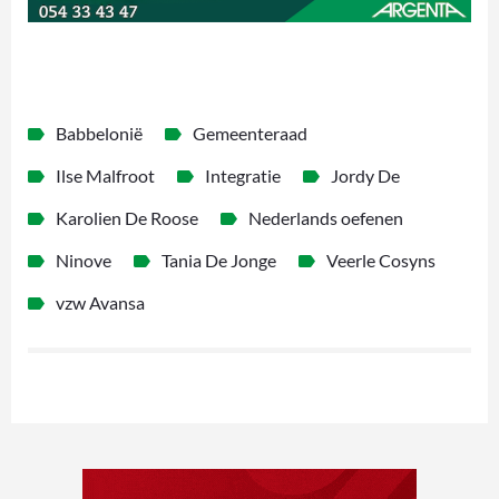
Babbelonië
Gemeenteraad
Ilse Malfroot
Integratie
Jordy De
Karolien De Roose
Nederlands oefenen
Ninove
Tania De Jonge
Veerle Cosyns
vzw Avansa