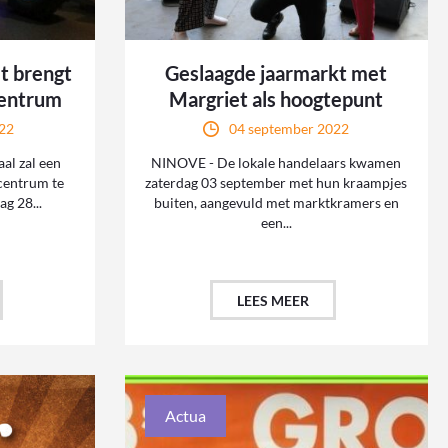
et brengt
Geslaagde jaarmarkt met
centrum
Margriet als hoogtepunt
22
04 september 2022
al zal een
NINOVE - De lokale handelaars kwamen
 centrum te
zaterdag 03 september met hun kraampjes
g 28...
buiten, aangevuld met marktkramers en
een...
LEES MEER
Actua