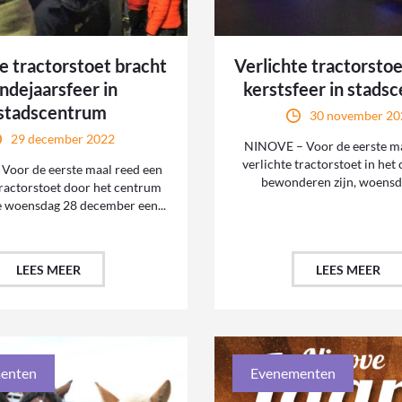
e tractorstoet bracht
Verlichte tractorsto
indejaarsfeer in
kerstsfeer in stads
stadscentrum
30 november 20
29 december 2022
NINOVE – Voor de eerste ma
verlichte tractorstoet in het
Voor de eerste maal reed een
bewonderen zijn, woensda
tractorstoet door het centrum
e woensdag 28 december een...
LEES MEER
LEES MEER
enten
Evenementen