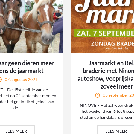
aar geen dieren meer
Jaarmarkt en Bel
dens de jaarmarkt
braderie met Nino
autoshow, veeprijsk
07 augustus 2021
zoveel meer
 – De 45ste editie van de
05 september 2
al het op 04 september moeten
nder het gehinnik of geloei van
NINOVE – Het zal weer druk z
de...
het weekend van 6 tot 8 se
stad en de handelaars present
LEES MEER
LEES MEER