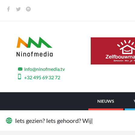
info@ninofmedia.tv
+32 495 69 32 72
NIEUWS
I
e
t
s
g
e
z
i
e
n
?
I
e
t
s
g
e
h
o
o
r
d
?
W
i
j
w
i
l
l
e
n
h
e
t
|