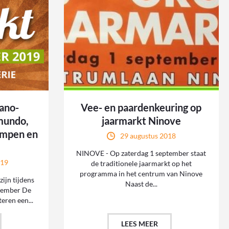
ano-
Vee- en paardenkeuring op
mundo,
jaarmarkt Ninove
ampen en
29 augustus 2018
NINOVE - Op zaterdag 1 september staat
019
de traditionele jaarmarkt op het
programma in het centrum van Ninove
ijn tijdens
Naast de...
ptember De
eren een...
LEES MEER