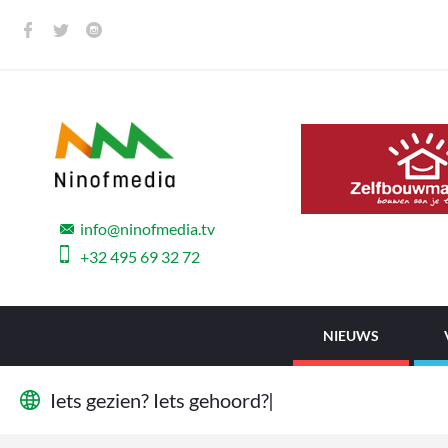
info@ninofmedia.tv
+32 495 69 32 72
NIEUWS
I
e
t
s
g
e
z
i
e
n
?
I
e
t
s
g
e
h
o
o
r
d
?
W
i
j
|