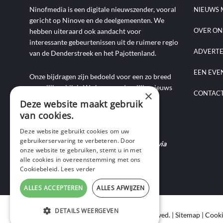
Ninofmedia is een digitale nieuwszender, vooral
NIEUWS 
gericht op Ninove en de deelgemeenten. We
OVER ON
hebben uiteraard ook aandacht voor
interessante gebeurtenissen uit de ruimere regio
ADVERT
van de Denderstreek en het Pajottenland.
EEN EVE
Onze bijdragen zijn bedoeld voor een zo breed
mogelijk publiek. We brengen dagelijks nieuws
×
CONTAC
aan de hand van artikels, foto-, audio- en
Deze website maakt gebruik
videoverslagen, interviews, reportages en
van cookies.
commentaarstukken.
Deze website gebruikt cookies om uw
gebruikerservaring te verbeteren. Door
Heb je nieuws te melden? Contacteer ons via
onze website te gebruiken, stemt u in met
mail of bel ons op 0495-69 32 72.
alle cookies in overeenstemming met ons
Cookiebeleid.
Lees verder
ALLES ACCEPTEREN
ALLES AFWIJZEN
DETAILS WEERGEVEN
Copyright © 2020 Ninof Media. All Rights Reserved. |
Sitemap
|
Cooki