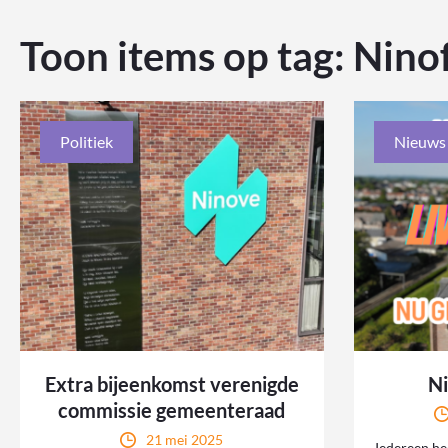
Toon items op tag:
Nino
Politiek
Nieuws
Extra bijeenkomst verenigde
Ni
commissie gemeenteraad
21 mei 2025
Iedereen he