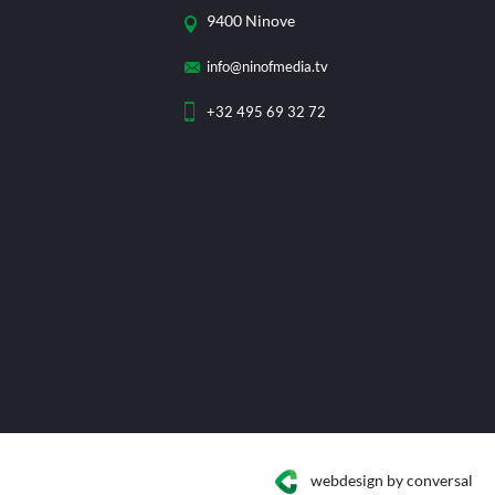
9400 Ninove
info@ninofmedia.tv
+32 495 69 32 72
webdesign
by conversal