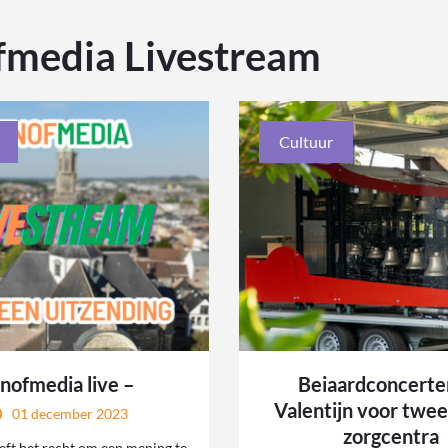
fmedia Livestream
Cultuur
nofmedia live –
Beiaardconcerte
Valentijn voor twe
01 december 2023
zorgcentra
eft het recht om een mening te