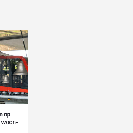
n op
e woon-