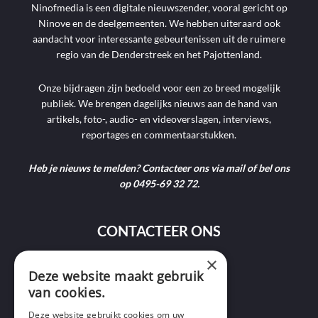
Ninofmedia is een digitale nieuwszender, vooral gericht op
Ninove en de deelgemeenten. We hebben uiteraard ook
aandacht voor interessante gebeurtenissen uit de ruimere
regio van de Denderstreek en het Pajottenland.
Onze bijdragen zijn bedoeld voor een zo breed mogelijk
publiek. We brengen dagelijks nieuws aan de hand van
artikels, foto-, audio- en videoverslagen, interviews,
reportages en commentaarstukken.
Heb je nieuws te melden? Contacteer ons via mail of bel ons
op 0495-69 32 72.
CONTACTEER ONS
×
9400 Ninove
Deze website maakt gebruik
van cookies.
info@ninofmedia.tv
Deze website gebruikt cookies om uw