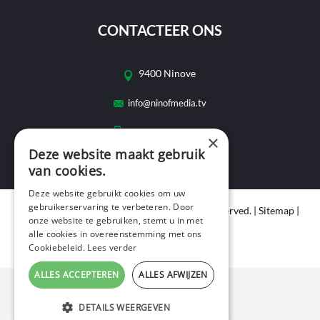
CONTACTEER ONS
9400 Ninove
info@ninofmedia.tv
+32 495 69 32 72
×
Deze website maakt gebruik
van cookies.
Deze website gebruikt cookies om uw
gebruikerservaring te verbeteren. Door
Copyright © 2020 Ninof Media. All Rights Reserved. |
Sitemap
|
onze website te gebruiken, stemt u in met
Cookie Policy
|
Privacy Policy
alle cookies in overeenstemming met ons
webdesign
by conversal
Cookiebeleid.
Lees verder
ALLES ACCEPTEREN
ALLES AFWIJZEN
DETAILS WEERGEVEN