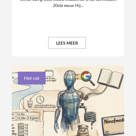
20ste eeuw Hij...
LEES MEER
Het vat