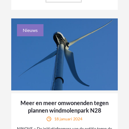
Nieuws
Meer en meer omwonenden tegen
plannen windmolenpark N28
18 januari 2024
NINOVE – De initiatiefnemers van de petitie tegen de