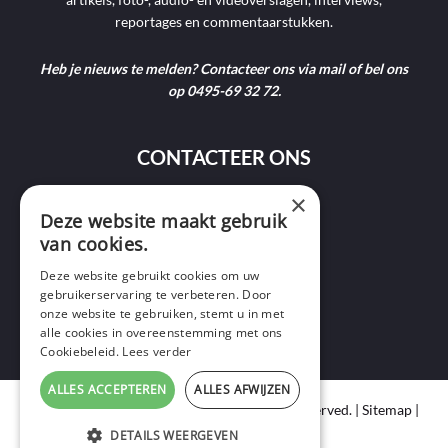
reportages en commentaarstukken.
Heb je nieuws te melden? Contacteer ons via mail of bel ons
op 0495-69 32 72.
CONTACTEER ONS
×
9400 Ninove
Deze website maakt gebruik
van cookies.
info@ninofmedia.tv
Deze website gebruikt cookies om uw
gebruikerservaring te verbeteren. Door
+32 495 69 32 72
onze website te gebruiken, stemt u in met
alle cookies in overeenstemming met ons
Cookiebeleid.
Lees verder
ALLES ACCEPTEREN
ALLES AFWIJZEN
Copyright © 2020 Ninof Media. All Rights Reserved. |
Sitemap
|
Cookie Policy
|
Privacy Policy
DETAILS WEERGEVEN