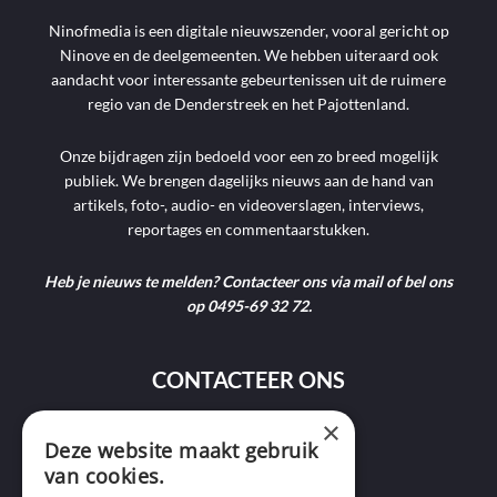
Ninofmedia is een digitale nieuwszender, vooral gericht op
Ninove en de deelgemeenten. We hebben uiteraard ook
aandacht voor interessante gebeurtenissen uit de ruimere
regio van de Denderstreek en het Pajottenland.
Onze bijdragen zijn bedoeld voor een zo breed mogelijk
publiek. We brengen dagelijks nieuws aan de hand van
artikels, foto-, audio- en videoverslagen, interviews,
reportages en commentaarstukken.
Heb je nieuws te melden? Contacteer ons via mail of bel ons
op 0495-69 32 72.
CONTACTEER ONS
×
9400 Ninove
Deze website maakt gebruik
van cookies.
info@ninofmedia.tv