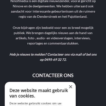
Ninofmedia is een digitale nieuwszender, vooral gericht op
Ninove en de deelgemeenten. We hebben uiteraard ook
aandacht voor interessante gebeurtenissen uit de ruimere
regio van de Denderstreek en het Pajottenland.
Onze bijdragen zijn bedoeld voor een zo breed mogelijk
publiek. We brengen dagelijks nieuws aan de hand van
artikels, foto-, audio- en videoverslagen, interviews,
reportages en commentaarstukken.
Heb je nieuws te melden? Contacteer ons via mail of bel ons
op 0495-69 32 72.
CONTACTEER ONS
×
9400 Ninove
Deze website maakt gebruik
van cookies.
info@ninofmedia.tv
Deze website gebruikt cookies om uw