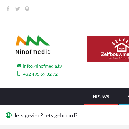
info@ninofmedia.tv
+32 495 69 32 72
NIEUWS
I
e
t
s
g
e
z
i
e
n
?
I
e
t
s
g
e
h
o
o
r
d
?
W
i
j
w
i
l
|