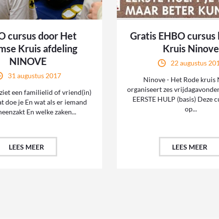
 cursus door Het
Gratis EHBO cursus 
mse Kruis afdeling
Kruis Ninov
NINOVE
22 augustus 20
31 augustus 2017
Ninove - Het Rode kruis
organiseert zes vrijdagavonde
ziet een familielid of vriend(in)
EERSTE HULP (basis) Deze cu
t doe je En wat als er iemand
op...
ineenzakt En welke zaken...
LEES MEER
LEES MEER