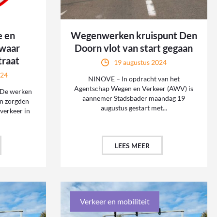
e en
Wegenwerken kruispunt Den
zwaar
Doorn vlot van start gegaan
traat
19 augustus 2024
024
NINOVE – In opdracht van het
Agentschap Wegen en Verkeer (AWV) is
De werken
aannemer Stadsbader maandag 19
n zorgden
augustus gestart met...
verkeer in
LEES MEER
Verkeer en mobiliteit