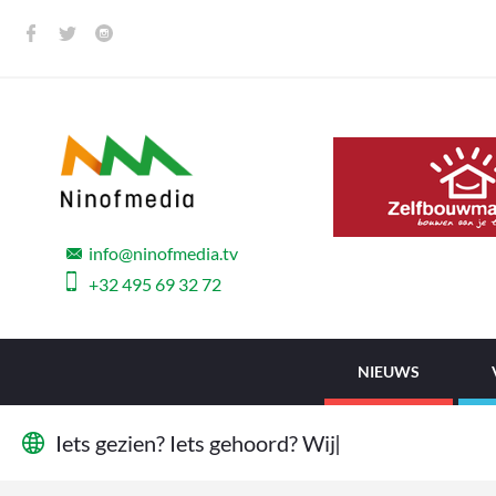
info@ninofmedia.tv
+32 495 69 32 72
NIEUWS
I
e
t
s
g
e
z
i
e
n
?
I
e
t
s
g
e
h
o
o
r
d
?
W
i
j
w
i
l
l
e
n
h
e
|