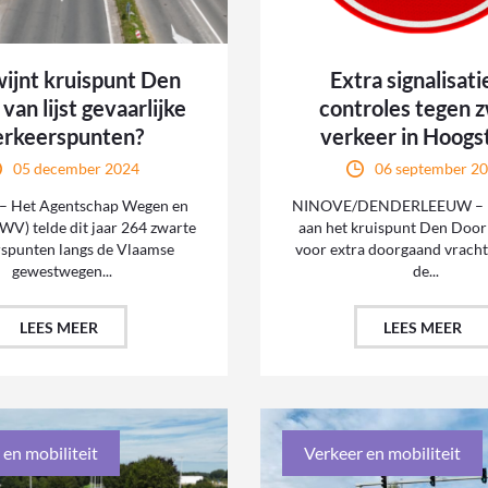
ijnt kruispunt Den
Extra signalisati
van lijst gevaarlijke
controles tegen 
erkeerspunten?
verkeer in Hoogs
05 december 2024
06 september 2
 Het Agentschap Wegen en
NINOVE/DENDERLEEUW – 
WV) telde dit jaar 264 zwarte
aan het kruispunt Den Door
rspunten langs de Vlaamse
voor extra doorgaand vracht
gewestwegen...
de...
LEES MEER
LEES MEER
 en mobiliteit
Verkeer en mobiliteit