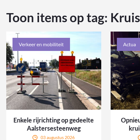
Toon items op tag:
Krui
Verkeer en mobiliteit
Actua
Enkele rijrichting op gedeelte
Opnieu
Aalstersesteenweg
kru
03 augustus 2026