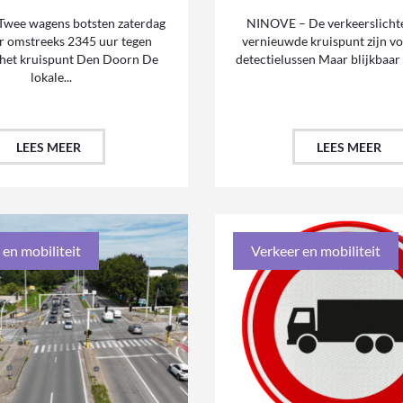
wee wagens botsten zaterdag
NINOVE – De verkeerslichte
r omstreeks 2345 uur tegen
vernieuwde kruispunt zijn v
 het kruispunt Den Doorn De
detectielussen Maar blijkbaar i
lokale...
LEES MEER
LEES MEER
 en mobiliteit
Verkeer en mobiliteit