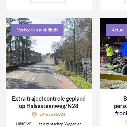
Verkeer en mobiliteit
Actua
Extra trajectcontrole gepland
B
op Halsesteenweg/N28
pers
fron
20 maart 2024
NINOVE – Het Agentschap Wegen en