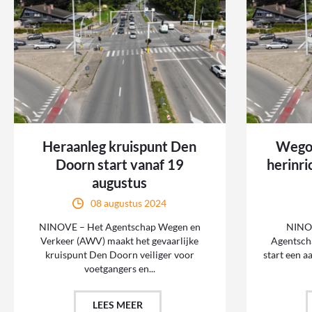
Heraanleg kruispunt Den
Wegom
Doorn start vanaf 19
herinri
augustus
08 augustus 2024
NINOVE – Het Agentschap Wegen en
NINOV
Verkeer (AWV) maakt het gevaarlijke
Agentsch
kruispunt Den Doorn veiliger voor
start een 
voetgangers en...
LEES MEER