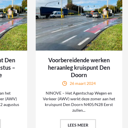
nt Den
Voorbereidende werken
ustus –
heraanleg kruispunt Den
e
Doorn
26 maart 2024
an het
NINOVE – Het Agentschap Wegen en
eer (AWV)
Verkeer (AWV) werkt deze zomer aan het
2 augustus
kruispunt Den Doorn N405/N28 Eerst
.
zullen...
LEES MEER