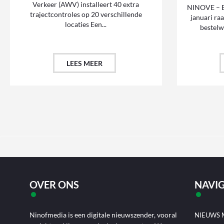
Verkeer (AWV) installeert 40 extra
NINOVE – Bi
trajectcontroles op 20 verschillende
januari ra
locaties Een...
bestelw
LEES MEER
OVER ONS
NAVIG
Ninofmedia is een digitale nieuwszender, vooral
NIEUWS 