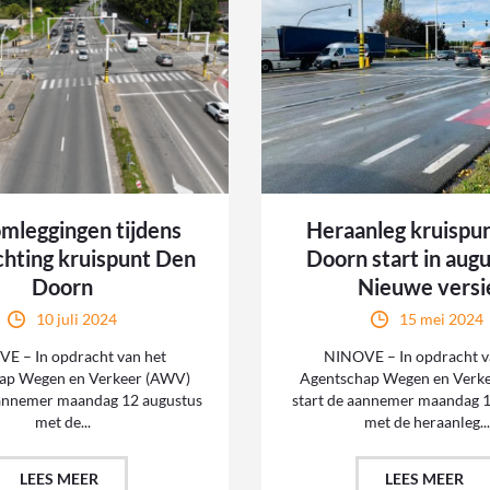
leggingen tijdens
Heraanleg kruispu
chting kruispunt Den
Doorn start in aug
Doorn
Nieuwe versi
10 juli 2024
15 mei 2024
E – In opdracht van het
NINOVE – In opdracht v
ap Wegen en Verkeer (AWV)
Agentschap Wegen en Verk
aannemer maandag 12 augustus
start de aannemer maandag 1
met de...
met de heraanleg..
LEES MEER
LEES MEER