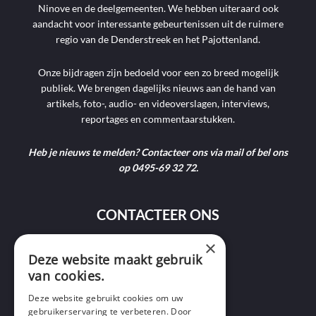
Ninove en de deelgemeenten. We hebben uiteraard ook
aandacht voor interessante gebeurtenissen uit de ruimere
regio van de Denderstreek en het Pajottenland.
Onze bijdragen zijn bedoeld voor een zo breed mogelijk
publiek. We brengen dagelijks nieuws aan de hand van
artikels, foto-, audio- en videoverslagen, interviews,
reportages en commentaarstukken.
Heb je nieuws te melden? Contacteer ons via mail of bel ons
op 0495-69 32 72.
CONTACTEER ONS
×
9400 Ninove
Deze website maakt gebruik
van cookies.
info@ninofmedia.tv
Deze website gebruikt cookies om uw
gebruikerservaring te verbeteren. Door
+32 495 69 32 72