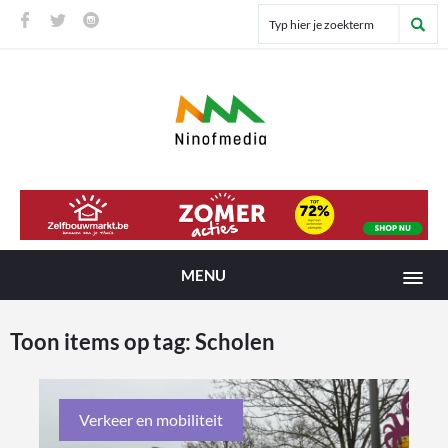
MENU
Toon items op tag:
Scholen
Verkeer en mobiliteit