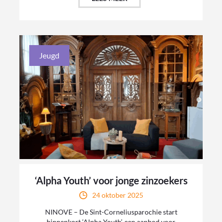
Jeugd
‘Alpha Youth’ voor jonge zinzoekers
24 oktober 2025
NINOVE – De Sint-Corneliusparochie start
binnenkort ‘Alpha Youth’, een aanbod voor