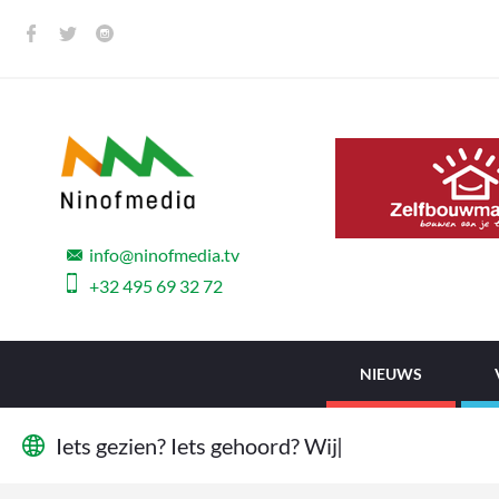
info@ninofmedia.tv
+32 495 69 32 72
NIEUWS
I
e
t
s
g
e
z
i
e
n
?
I
e
t
s
g
e
h
o
o
r
d
?
W
i
j
w
i
l
l
e
n
h
e
t
|