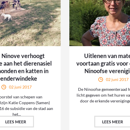
 Ninove verhoogt
Uitlenen van mate
e aan het dierenasiel
voortaan gratis voor
honden en katten in
Ninoofse verenig
enderwindeke
02 juni 2017
02 juni 2017
De Ninoofse gemeenteraad h
licht gegeven om het huren va
oorstel van schepen van
door de erkende verenigingen
lzijn Katie Coppens (Samen)
16 de subsidie van de stad aan
het...
LEES MEER
LEES MEER