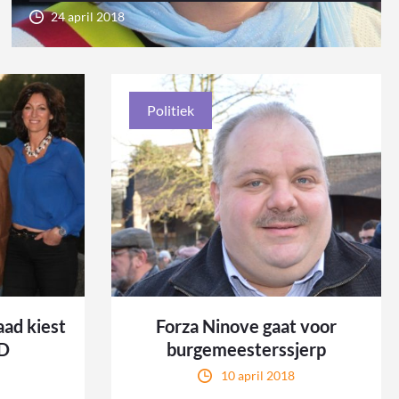
24 april 2018
Politiek
aad kiest
Forza Ninove gaat voor
LD
burgemeesterssjerp
10 april 2018