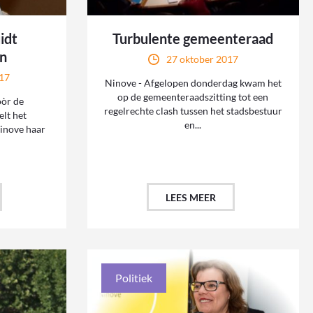
idt
Turbulente gemeenteraad
an
27 oktober 2017
17
Ninove - Afgelopen donderdag kwam het
op de gemeenteraadszitting tot een
òòr de
regelrechte clash tussen het stadsbestuur
elt het
en...
inove haar
LEES MEER
Politiek