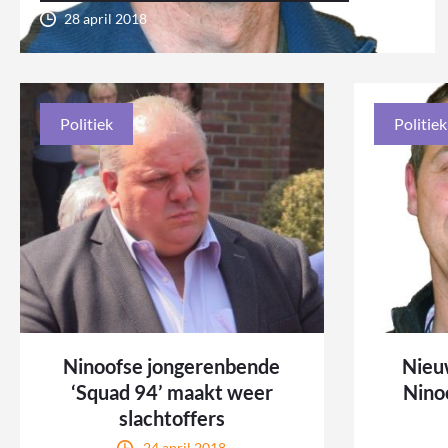
28 april 2018
Politiek
Politiek
Ninoofse jongerenbende
Nieu
‘Squad 94’ maakt weer
Nino
slachtoffers
24 april 2018