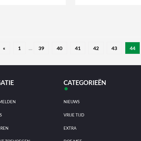
«
1
...
39
40
41
42
43
44
ATIE
CATEGORIEËN
MELDEN
NIEUWS
S
VRIJE TIJD
EREN
EXTRA