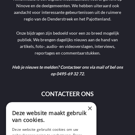
Ninove en de deelgemeenten. We hebben uiteraard ook
aandacht voor interessante gebeurtenissen uit de ruimere
regio van de Denderstreek en het Pajottenland.
Onze bijdragen zijn bedoeld voor een zo breed mogelijk
publiek. We brengen dagelijks nieuws aan de hand van
artikels, foto-, audio- en videoverslagen, interviews,
reportages en commentaarstukken.
Heb je nieuws te melden? Contacteer ons via mail of bel ons
op 0495-69 32 72.
CONTACTEER ONS
×
9400 Ninove
Deze website maakt gebruik
van cookies.
info@ninofmedia.tv
Deze website gebruikt cookies om uw