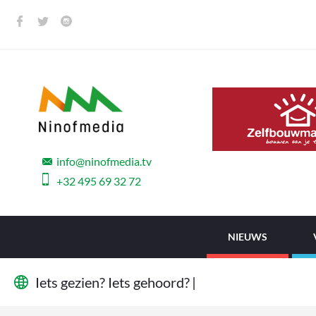
info@ninofmedia.tv
+32 495 69 32 72
NIEUWS
I
e
t
s
g
e
z
i
e
n
?
I
e
t
s
g
e
h
o
o
r
d
?
W
i
j
w
i
l
|