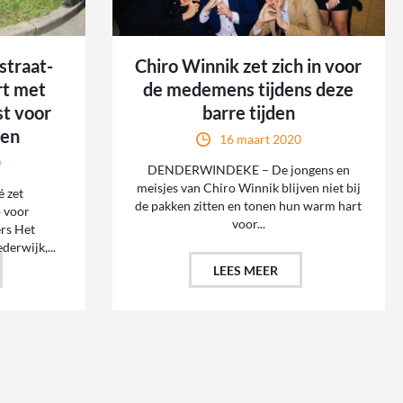
straat-
Chiro Winnik zet zich in voor
rt met
de medemens tijdens deze
t voor
barre tijden
den
16 maart 2020
0
DENDERWINDEKE – De jongens en
meisjes van Chiro Winnik blijven niet bij
 zet
de pakken zitten en tonen hun warm hart
 voor
voor...
rs Het
erwijk,...
LEES MEER