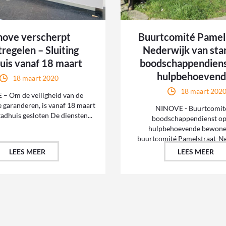
nove verscherpt
Buurtcomité Pamel
regelen – Sluiting
Nederwijk van sta
uis vanaf 18 maart
boodschappendiens
hulpbehoeven
18 maart 2020
18 maart 202
– Om de veiligheid van de
e garanderen, is vanaf 18 maart
NINOVE - Buurtcomité
adhuis gesloten De diensten...
boodschappendienst op
hulpbehoevende bewone
buurtcomité Pamelstraat-Ned
LEES MEER
LEES MEER