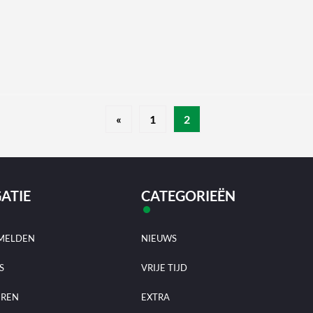
«
1
2
ATIE
CATEGORIEËN
MELDEN
NIEUWS
S
VRIJE TIJD
EREN
EXTRA