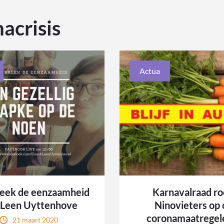
acrisis
Actua
eek de eenzaamheid
Karnavalraad ro
 Leen Uyttenhove
Ninovieters op
coronamaatregel
21 maart 2020