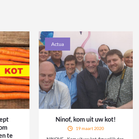
Actua
ept
Ninof, kom uit uw kot!
 om
19 maart 2020
en te
NINOVE - Kom uit uw kot, figuurlijk dan,