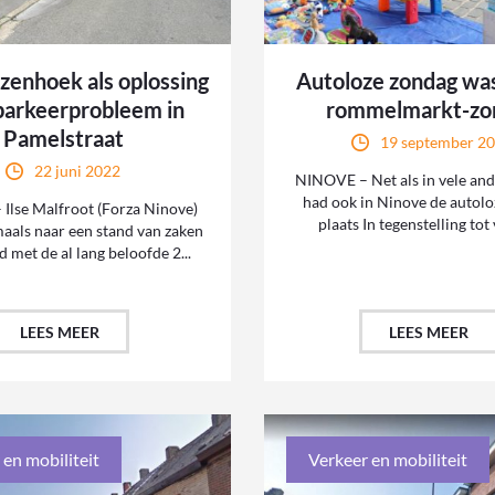
zenhoek als oplossing
Autoloze zondag was
parkeerprobleem in
rommelmarkt-zo
Pamelstraat
19 september 2
22 juni 2022
NINOVE – Net als in vele and
had ook in Ninove de autol
Ilse Malfroot (Forza Ninove)
plaats In tegenstelling tot 
aals naar een stand van zaken
d met de al lang beloofde 2...
LEES MEER
LEES MEER
 en mobiliteit
Verkeer en mobiliteit