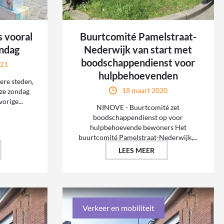
 vooral
Buurtcomité Pamelstraat-
ndag
Nederwijk van start met
boodschappendienst voor
021
hulpbehoevenden
ere steden,
18 maart 2020
oze zondag
vorige...
NINOVE - Buurtcomité zet
boodschappendienst op voor
hulpbehoevende bewoners Het
buurtcomité Pamelstraat-Nederwijk,...
LEES MEER
Verkeer en mobiliteit