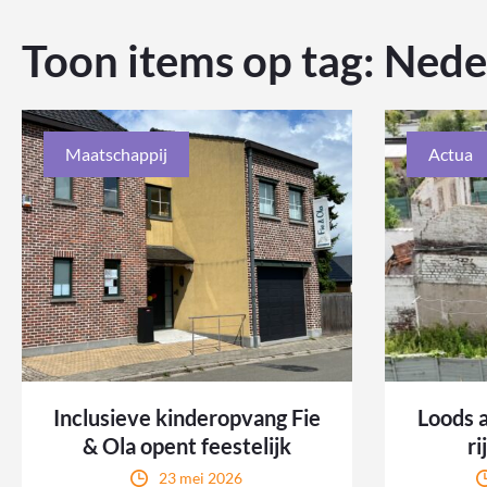
Toon items op tag:
Nede
Maatschappij
Actua
Inclusieve kinderopvang Fie
Loods 
& Ola opent feestelijk
ri
23 mei 2026