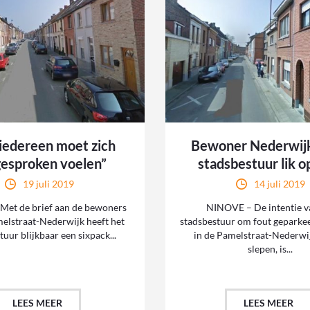
 iedereen moet zich
Bewoner Nederwijk
esproken voelen”
stadsbestuur lik o
19 juli 2019
14 juli 2019
et de brief aan de bewoners
NINOVE – De intentie v
elstraat-Nederwijk heeft het
stadsbestuur om fout geparke
tuur blijkbaar een sixpack...
in de Pamelstraat-Nederwi
slepen, is...
LEES MEER
LEES MEER