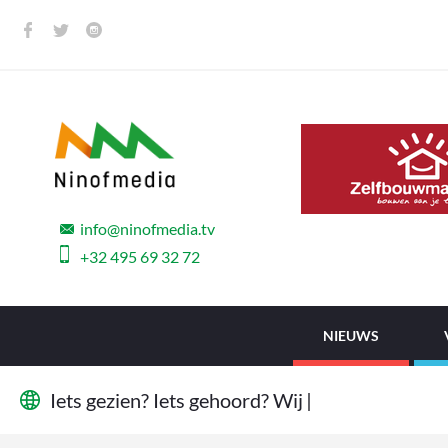
info@ninofmedia.tv
+32 495 69 32 72
NIEUWS
I
e
t
s
g
e
z
i
e
n
?
I
e
t
s
g
e
h
o
o
r
d
?
W
i
j
w
i
l
l
e
n
h
e
t
|