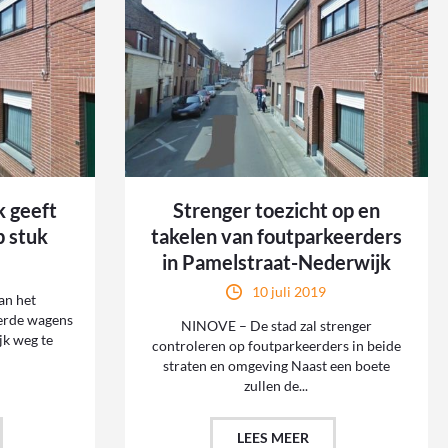
 geeft
Strenger toezicht op en
p stuk
takelen van foutparkeerders
in Pamelstraat-Nederwijk
10 juli 2019
an het
erde wagens
NINOVE – De stad zal strenger
jk weg te
controleren op foutparkeerders in beide
straten en omgeving Naast een boete
zullen de...
LEES MEER