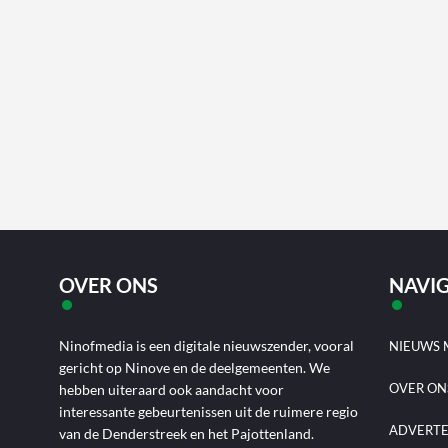
OVER ONS
NAVIG
Ninofmedia is een digitale nieuwszender, vooral
NIEUWS 
gericht op Ninove en de deelgemeenten. We
OVER ON
hebben uiteraard ook aandacht voor
interessante gebeurtenissen uit de ruimere regio
ADVERT
van de Denderstreek en het Pajottenland.