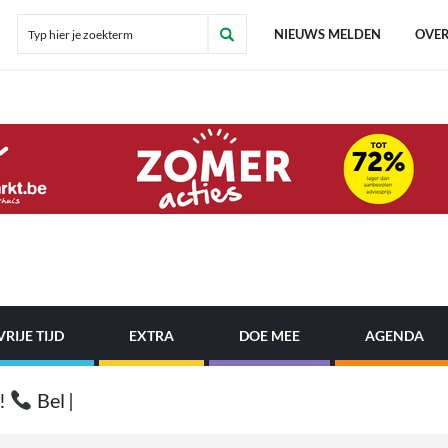
NIEUWS MELDEN
OVER
VRIJE TIJD
EXTRA
DOE MEE
AGENDA
!
B
e
l
o
n
z
e
t
i
p
l
i
|