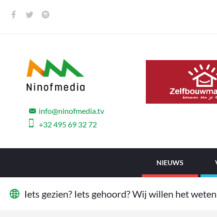
info@ninofmedia.tv
+32 495 69 32 72
NIEUWS
I
e
t
s
g
e
z
i
e
n
?
I
e
t
s
g
e
h
o
o
r
d
?
W
i
j
w
i
l
l
e
n
h
e
t
w
e
t
e
n