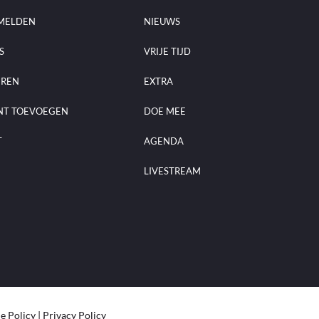
MELDEN
NIEUWS
S
VRIJE TIJD
EREN
EXTRA
NT TOEVOEGEN
DOE MEE
T
AGENDA
LIVESTREAM
e Policy
|
Privacy Policy