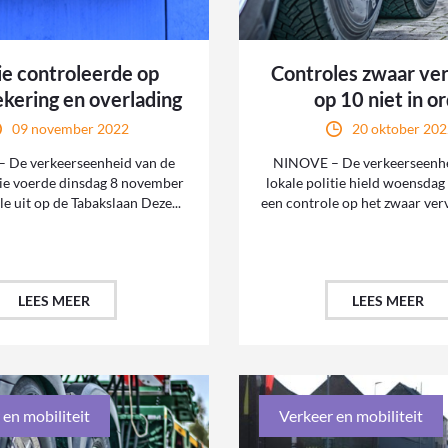
ie controleerde op
Controles zwaar ver
ekering en overlading
op 10 niet in o
09 november 2022
20 oktober 20
 De verkeerseenheid van de
NINOVE – De verkeerseenhe
itie voerde dinsdag 8 november
lokale politie hield woensdag
e uit op de Tabakslaan Deze...
een controle op het zwaar vervo
LEES MEER
LEES MEER
 en mobiliteit
Verkeer en mobiliteit