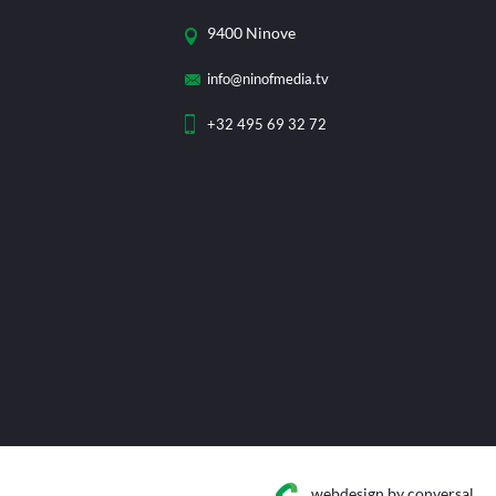
9400 Ninove
info@ninofmedia.tv
+32 495 69 32 72
webdesign
by conversal