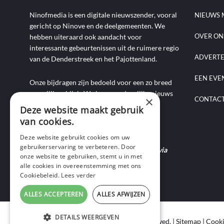
Ninofmedia is een digitale nieuwszender, vooral
NIEUWS 
gericht op Ninove en de deelgemeenten. We
OVER ON
hebben uiteraard ook aandacht voor
interessante gebeurtenissen uit de ruimere regio
ADVERT
van de Denderstreek en het Pajottenland.
EEN EVE
Onze bijdragen zijn bedoeld voor een zo breed
mogelijk publiek. We brengen dagelijks nieuws
×
CONTAC
aan de hand van artikels, foto-, audio- en
Deze website maakt gebruik
videoverslagen, interviews, reportages en
van cookies.
commentaarstukken.
Deze website gebruikt cookies om uw
gebruikerservaring te verbeteren. Door
Heb je nieuws te melden? Contacteer ons via
onze website te gebruiken, stemt u in met
mail of bel ons op 0495-69 32 72.
alle cookies in overeenstemming met ons
Cookiebeleid.
Lees verder
ALLES ACCEPTEREN
ALLES AFWIJZEN
DETAILS WEERGEVEN
Copyright © 2020 Ninof Media. All Rights Reserved. |
Sitemap
|
Cooki