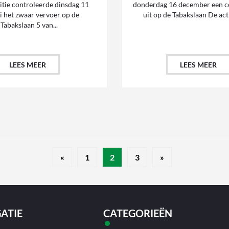
litie controleerde dinsdag 11
donderdag 16 december een co
i het zwaar vervoer op de
uit op de Tabakslaan De acti
Tabakslaan 5 van...
LEES MEER
LEES MEER
«
1
2
3
»
ATIE
CATEGORIEËN