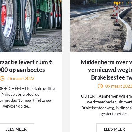
sactie levert ruim €
Middenberm over v
00 op aan boetes
vernieuwd wegt
Brakelsesteen
16 maart 2022
09 maart 202
-EICHEM – De lokale politie
n Ninove controleerde
OUTER – Aannemer Willeme
ormiddag 15 maart het zwaar
werkzaamheden uitvoert
vervoer op de...
Brakelsesteenweg, is dinsda
gestart met de...
LEES MEER
LEES MEER