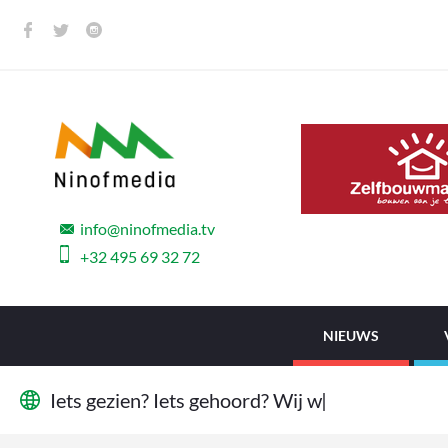
info@ninofmedia.tv
+32 495 69 32 72
NIEUWS
I
e
t
s
g
e
z
i
e
n
?
I
e
t
s
g
e
h
o
o
r
d
?
W
i
j
w
i
l
l
e
n
h
e
t
w
|