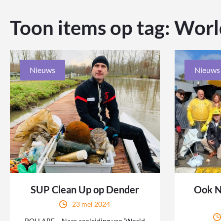
Toon items op tag:
Worl
Nieuws
Nieuws
SUP Clean Up op Dender
Ook N
23 mei 2024
POLLARE – Naar aanleiding van ‘World