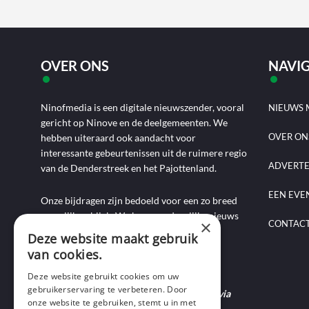
OVER ONS
NAVIG
Ninofmedia is een digitale nieuwszender, vooral
NIEUWS 
gericht op Ninove en de deelgemeenten. We
OVER ON
hebben uiteraard ook aandacht voor
interessante gebeurtenissen uit de ruimere regio
ADVERT
van de Denderstreek en het Pajottenland.
EEN EVE
Onze bijdragen zijn bedoeld voor een zo breed
mogelijk publiek. We brengen dagelijks nieuws
×
CONTAC
aan de hand van artikels, foto-, audio- en
Deze website maakt gebruik
videoverslagen, interviews, reportages en
van cookies.
commentaarstukken.
Deze website gebruikt cookies om uw
gebruikerservaring te verbeteren. Door
Heb je nieuws te melden? Contacteer ons via
onze website te gebruiken, stemt u in met
mail of bel ons op 0495-69 32 72.