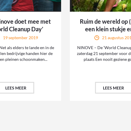
inove doet mee met
Ruim de wereld op (
rld Cleanup Day’
een klein stukje e
19 september 2019
21 augustus 20
t als elders te lande en in de
NINOVE – De ‘World Cleanup
llen bedrijvige handen hier de
zaterdag 21 september voor d
 en pleinen schoonmaken...
plaats Een nooit geziene go
LEES MEER
LEES MEER