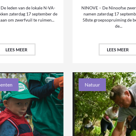
De leden van de lokale N-VA-
NINOVE – De Ninoofse zwerf
okken zaterdag 17 september de
namen zaterdag 17 septembe
 aan om zwerfvuil te ruimen...
58ste groepsopruiming de 
de...
LEES MEER
LEES MEER
enten
Natuur