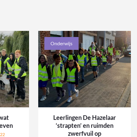
Onderwijs
 wat
Leerlingen De Hazelaar
 even
‘strapten’ en ruimden
zwerfvuil op
022