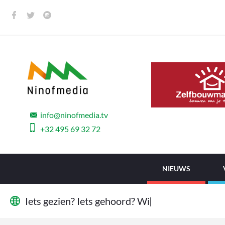
info@ninofmedia.tv
+32 495 69 32 72
NIEUWS
I
e
t
s
g
e
z
i
e
n
?
I
e
t
s
g
e
h
o
o
r
d
?
W
i
j
w
i
l
l
e
n
|