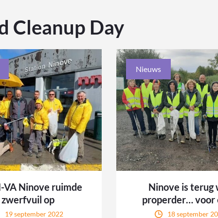
d Cleanup Day
Nieuws
-VA Ninove ruimde
Ninove is terug
zwerfvuil op
properder… voor
19 september 2022
18 september 2