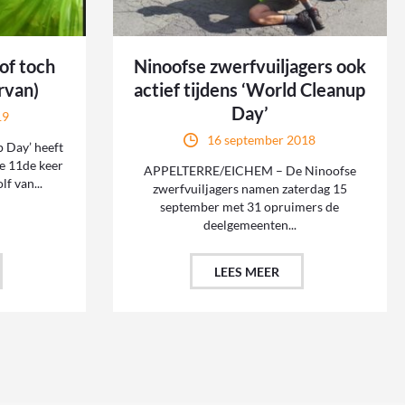
of toch
Ninoofse zwerfvuiljagers ook
rvan)
actief tijdens ‘World Cleanup
Day’
19
16 september 2018
 Day’ heeft
e 11de keer
APPELTERRE/EICHEM – De Ninoofse
lf van...
zwerfvuiljagers namen zaterdag 15
september met 31 opruimers de
deelgemeenten...
LEES MEER