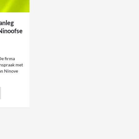
anleg
Ninoofse
e firma
enspraak met
van Ninove