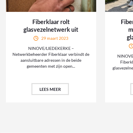
Fiberklaar rolt
Fibe
glasvezelnetwerk uit
m
gl
29 maart 2023
NINOVE/LIEDEKERKE –
Netwerkbeheerder Fiberklaar verbindt de
NINOVE 
aansluitbare adressen in de beide
Fiberk
gemeenten met zijn open...
glasvezeln
LEES MEER