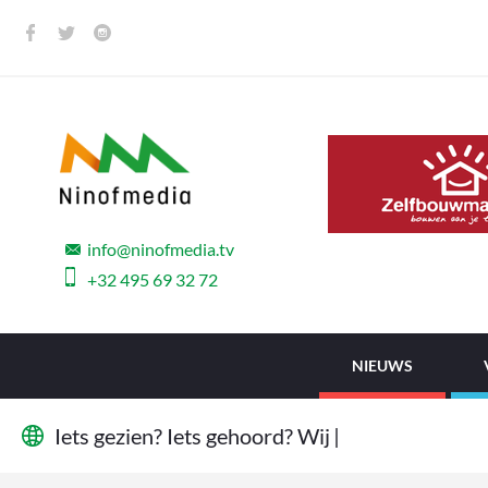
info@ninofmedia.tv
+32 495 69 32 72
NIEUWS
I
e
t
s
g
e
z
i
e
n
?
I
e
t
s
g
e
h
o
o
r
d
?
W
i
j
w
i
l
l
e
n
|