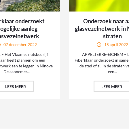
rklaar onderzoekt
Onderzoek naar a
ogelijke aanleg
glasvezelnetwerk in 
asvezelnetwerk
straten
07 december 2022
15 april 2022
– Het Vlaamse nutsbedrijf
APPELTERRE-EICHEM – D
laar heeft plannen om een
Fiberklaar onderzoekt in sam
etwerk aan te leggen in Ninove
de stad of zij in de straten 
De aannemer...
een...
LEES MEER
LEES MEER