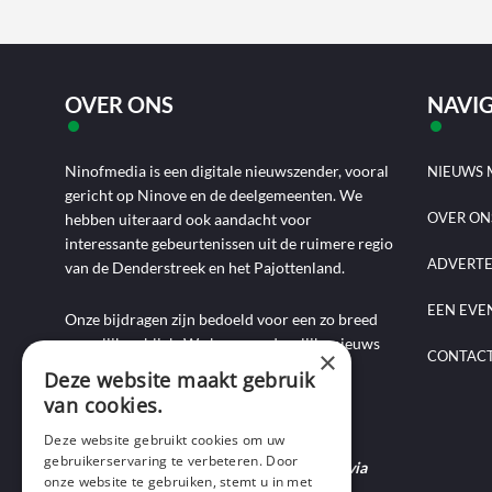
OVER ONS
NAVIG
Ninofmedia is een digitale nieuwszender, vooral
NIEUWS 
gericht op Ninove en de deelgemeenten. We
OVER ON
hebben uiteraard ook aandacht voor
interessante gebeurtenissen uit de ruimere regio
ADVERT
van de Denderstreek en het Pajottenland.
EEN EVE
Onze bijdragen zijn bedoeld voor een zo breed
mogelijk publiek. We brengen dagelijks nieuws
×
CONTAC
aan de hand van artikels, foto-, audio- en
Deze website maakt gebruik
videoverslagen, interviews, reportages en
van cookies.
commentaarstukken.
Deze website gebruikt cookies om uw
gebruikerservaring te verbeteren. Door
Heb je nieuws te melden? Contacteer ons via
onze website te gebruiken, stemt u in met
mail of bel ons op 0495-69 32 72.