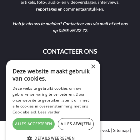
artikels, foto-, audio- en videoverslagen, interviews,
reportages en commentaarstukken.
Heb je nieuws te melden? Contacteer ons via mail of bel ons
op 0495-69 32 72.
CONTACTEER ONS
×
9400 Ninove
Deze website maakt gebruik
van cookies.
info@ninofmedia.tv
Deze website gebruikt cookies om uw
gebruikerservaring te verbeteren. Door
+32 495 69 32 72
onze website te gebruiken, stemt u in met
alle cookies in overeenstemming met ons
Cookiebeleid.
Lees verder
ALLES ACCEPTEREN
ALLES AFWIJZEN
Copyright © 2020 Ninof Media. All Rights Reserved. |
Sitemap
|
Cookie Policy
|
Privacy Policy
DETAILS WEERGEVEN