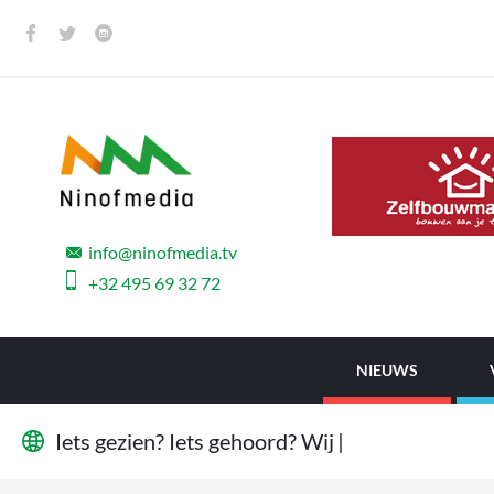
info@ninofmedia.tv
+32 495 69 32 72
NIEUWS
I
e
t
s
g
e
z
i
e
n
?
I
e
t
s
g
e
h
o
o
r
d
?
W
i
j
w
i
l
l
e
|