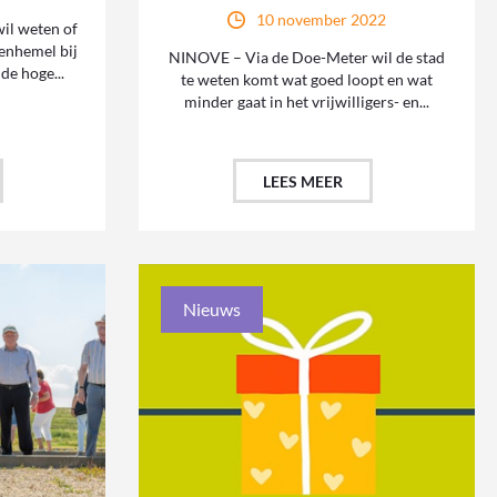
10 november 2022
il weten of
renhemel bij
NINOVE – Via de Doe-Meter wil de stad
de hoge...
te weten komt wat goed loopt en wat
minder gaat in het vrijwilligers- en...
LEES MEER
Nieuws