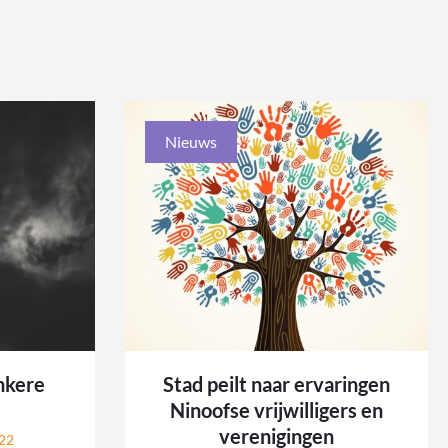
Nieuws
nkere
Stad peilt naar ervaringen
?
Ninoofse vrijwilligers en
verenigingen
22