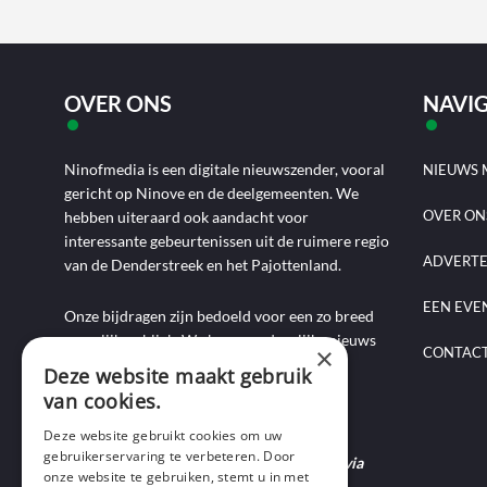
OVER ONS
NAVIG
Ninofmedia is een digitale nieuwszender, vooral
NIEUWS 
gericht op Ninove en de deelgemeenten. We
OVER ON
hebben uiteraard ook aandacht voor
interessante gebeurtenissen uit de ruimere regio
ADVERT
van de Denderstreek en het Pajottenland.
EEN EVE
Onze bijdragen zijn bedoeld voor een zo breed
mogelijk publiek. We brengen dagelijks nieuws
×
CONTAC
aan de hand van artikels, foto-, audio- en
Deze website maakt gebruik
videoverslagen, interviews, reportages en
van cookies.
commentaarstukken.
Deze website gebruikt cookies om uw
gebruikerservaring te verbeteren. Door
Heb je nieuws te melden? Contacteer ons via
onze website te gebruiken, stemt u in met
mail of bel ons op 0495-69 32 72.