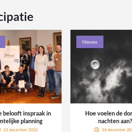
cipatie
Nieuws
 belooft inspraak in
Hoe voelen de do
mtelijke planning
nachten aan
21 december 2022
16 december 20