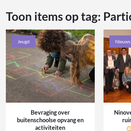
Toon items op tag:
Parti
Jeugd
Nieuws
Bevraging over
Ninove
buitenschoolse opvang en
rui
activiteiten