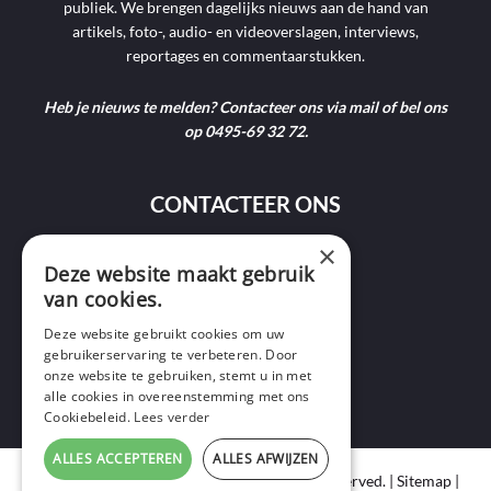
publiek. We brengen dagelijks nieuws aan de hand van
artikels, foto-, audio- en videoverslagen, interviews,
reportages en commentaarstukken.
Heb je nieuws te melden? Contacteer ons via mail of bel ons
op 0495-69 32 72.
CONTACTEER ONS
×
9400 Ninove
Deze website maakt gebruik
van cookies.
info@ninofmedia.tv
Deze website gebruikt cookies om uw
gebruikerservaring te verbeteren. Door
+32 495 69 32 72
onze website te gebruiken, stemt u in met
alle cookies in overeenstemming met ons
Cookiebeleid.
Lees verder
ALLES ACCEPTEREN
ALLES AFWIJZEN
Copyright © 2020 Ninof Media. All Rights Reserved. |
Sitemap
|