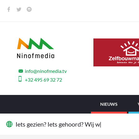
info@ninofmedia.tv
+32 495 69 32 72
NIEUWS
I
e
t
s
g
e
z
i
e
n
?
I
e
t
s
g
e
h
o
o
r
d
?
W
i
j
w
i
l
l
e
n
h
e
t
|