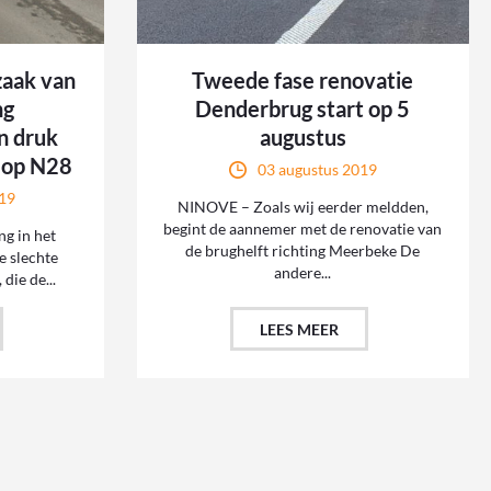
zaak van
Tweede fase renovatie
ng
Denderbrug start op 5
n druk
augustus
’ op N28
03 augustus 2019
19
NINOVE – Zoals wij eerder meldden,
begint de aannemer met de renovatie van
g in het
de brughelft richting Meerbeke De
e slechte
andere...
die de...
LEES MEER