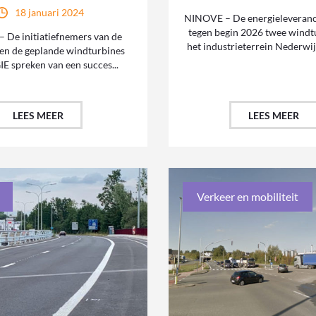
18 januari 2024
NINOVE – De energieleveranci
tegen begin 2026 twee windt
 De initiatiefnemers van de
het industrieterrein Nederwij
egen de geplande windturbines
E spreken van een succes...
LEES MEER
LEES MEER
Verkeer en mobiliteit