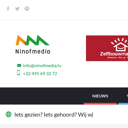
info@ninofmedia.tv
+32 495 69 32 72
NIEUWS
I
e
t
s
g
e
z
i
e
n
?
I
e
t
s
g
e
h
o
o
r
d
?
W
i
j
w
i
l
l
e
n
h
e
|