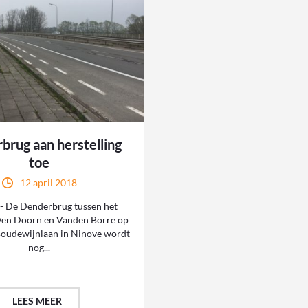
brug aan herstelling
toe
12 april 2018
- De Denderbrug tussen het
Den Doorn en Vanden Borre op
oudewijnlaan in Ninove wordt
nog...
LEES MEER