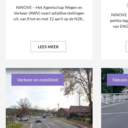
NINOVE – Het Agentschap Wegen en
Verkeer (AWV) voert asfaltherstellingen
NINOVE –
uit, van 8 tot en met 12 april op de N28...
petitie t
van ENGI
LEES MEER
Verkeer en mobiliteit
Nieuws