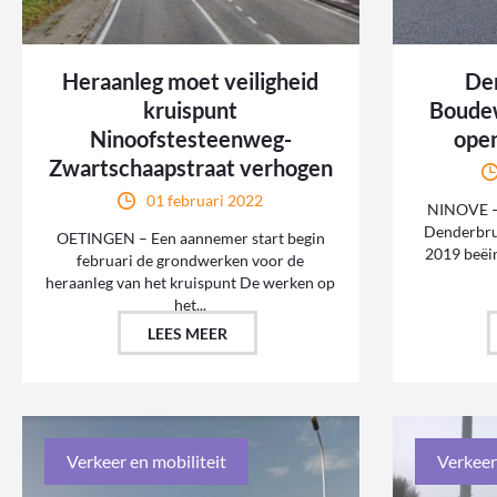
Heraanleg moet veiligheid
De
kruispunt
Boudew
Ninoofstesteenweg-
ope
Zwartschaapstraat verhogen
01 februari 2022
NINOVE –
Denderbru
OETINGEN – Een aannemer start begin
2019 beëin
februari de grondwerken voor de
heraanleg van het kruispunt De werken op
het...
LEES MEER
Verkeer en mobiliteit
Verkeer