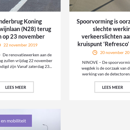
nderbrug Koning
Spoorvorming is oor
ijnlaan (N28) terug
slechte werki
n op 23 november
verkeerslichten aa
kruispunt ‘Refresco
22 november 2019
20 november 20
 De renovatiewerken aan de
g zullen vrijdag 22 november
NINOVE – De spoorvormin
digd zijn Vanaf zaterdag 23...
wegdek is de oorzaak van d
werking van de detectoren, 
LEES MEER
LEES MEER
 en mobiliteit