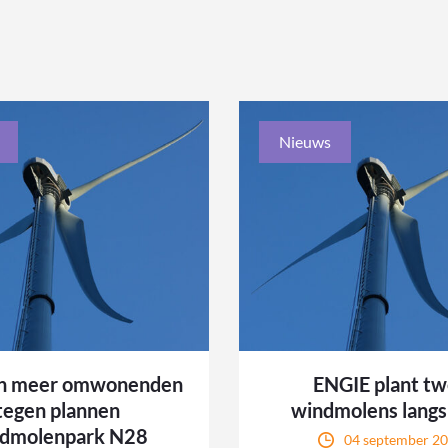
Nieuws
n meer omwonenden
ENGIE plant t
tegen plannen
windmolens lang
dmolenpark N28
04 september 2