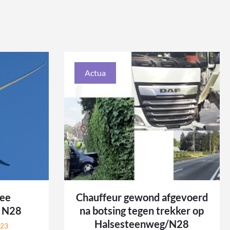
Actua
wee
Chauffeur gewond afgevoerd
s N28
na botsing tegen trekker op
Halsesteenweg/N28
023