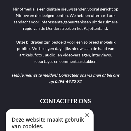
Ninofmedia is een digitale nieuwszender, vooral gericht op
Ninove en de deelgemeenten. We hebben uiteraard ook
aandacht voor interessante gebeurtenissen uit de ruimere
regio van de Denderstreek en het Pajottenland.
Onze bijdragen zijn bedoeld voor een zo breed mogelijk
publiek. We brengen dagelijks nieuws aan de hand van
artikels, foto-, audio- en videoverslagen, interviews,
reportages en commentaarstukken.
Heb je nieuws te melden? Contacteer ons via mail of bel ons
op 0495-69 32 72.
CONTACTEER ONS
×
9400 Ninove
Deze website maakt gebruik
van cookies.
info@ninofmedia.tv