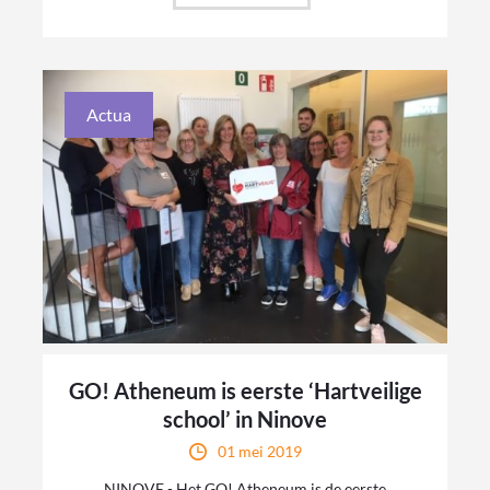
Actua
GO! Atheneum is eerste ‘Hartveilige
school’ in Ninove
01 mei 2019
NINOVE - Het GO! Atheneum is de eerste