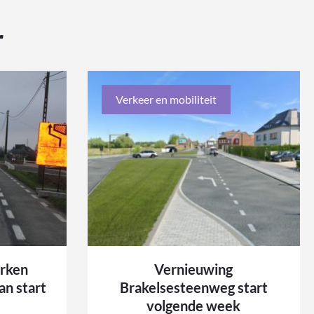
r
Verkeer en mobiliteit
erken
Vernieuwing
n start
Brakelsesteenweg start
volgende week