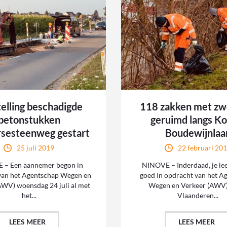
elling beschadigde
118 zakken met zwe
betonstukken
geruimd langs Ko
rsesteenweg gestart
Boudewijnlaa
25 juli 2019
22 februari 20
 – Een aannemer begon in
NINOVE – Inderdaad, je lees
van het Agentschap Wegen en
goed In opdracht van het A
AWV) woensdag 24 juli al met
Wegen en Verkeer (AWV)
het...
Vlaanderen...
LEES MEER
LEES MEER