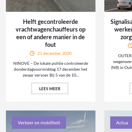
Helft gecontroleerde
Signalis
vrachtwagenchauffeurs op
werke
een of andere manier in de
zorg
fout
21 december 2020
OUTER –
wegenwerk
NINOVE – De lokale politie controleerde
(N8) in Oute
donderdagvoormiddag 17 december het
zwaar vervoer Bij 5 van de 10...
LEES MEER
Verkeer en mobiliteit
Actua