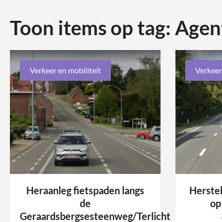
Toon items op tag:
Agen
Verkeer en mobiliteit
Verkeer
Heraanleg fietspaden langs
Herste
de
op
Geraardsbergsesteenweg/Terlicht