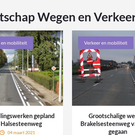
tschap Wegen en Verkee
 en mobiliteit
Verkeer en mobiliteit
llingswerken gepland
Grootschalige w
 Halsesteenweg
Brakelsesteenweg va
gegaan
04 maart 2021