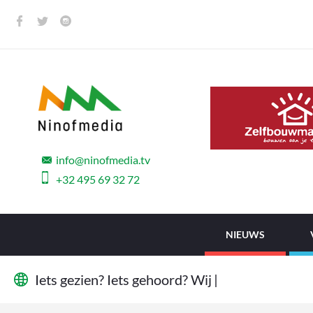
info@ninofmedia.tv
+32 495 69 32 72
NIEUWS
I
e
t
s
g
e
z
i
e
n
?
I
e
t
s
g
e
h
o
o
r
d
?
W
i
j
w
i
l
l
e
n
h
e
t
|