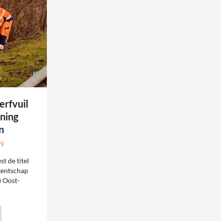
rfvuil
ning
n
19
t de titel
gentschap
 Oost-