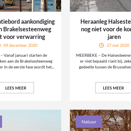
atiebord aankondiging
Heraanleg Halsest
n Brakelsesteenweg
nog niet voor de k
t voor verwarring
jaren
09 december 2020
27 mei 2020
 Vanaf januari starten de
MEERBEKE – De Halsesteenweg
en aan de Brakelsesteenweg
er niet bepaald riant bij, zek
r In de eerste fase wordt het...
gedeelte tussen de Brusselse
LEES MEER
LEES MEER
Natuur