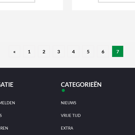
«
1
2
3
4
5
6
7
ATIE
CATEGORIEËN
MELDEN
NIEUWS
S
VRIJE TIJD
EREN
EXTRA