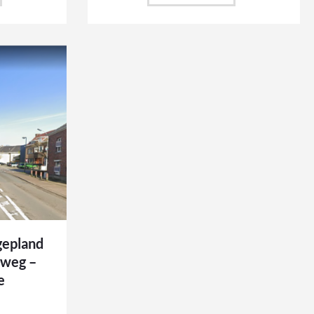
 gepland
nweg –
e