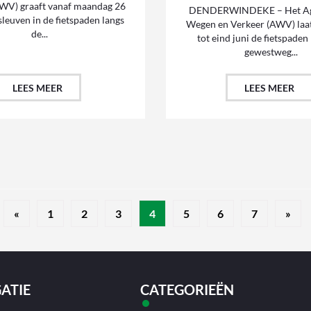
AWV) graaft vanaf maandag 26
DENDERWINDEKE – Het Ag
sleuven in de fietspaden langs
Wegen en Verkeer (AWV) laat
de...
tot eind juni de fietspaden
gewestweg...
LEES MEER
LEES MEER
«
1
2
3
4
5
6
7
»
ATIE
CATEGORIEËN