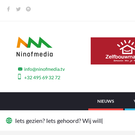
info@ninofmedia.tv
+32 495 69 32 72
NIEUWS
I
e
t
s
g
e
z
i
e
n
?
I
e
t
s
g
e
h
o
o
r
d
?
W
i
j
w
i
l
l
e
n
h
e
t
w
e
t
|