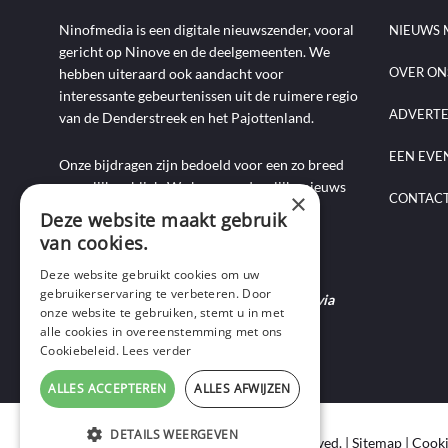
Ninofmedia is een digitale nieuwszender, vooral
NIEUWS 
gericht op Ninove en de deelgemeenten. We
OVER ON
hebben uiteraard ook aandacht voor
interessante gebeurtenissen uit de ruimere regio
ADVERT
van de Denderstreek en het Pajottenland.
EEN EVE
Onze bijdragen zijn bedoeld voor een zo breed
mogelijk publiek. We brengen dagelijks nieuws
×
CONTAC
aan de hand van artikels, foto-, audio- en
Deze website maakt gebruik
videoverslagen, interviews, reportages en
van cookies.
commentaarstukken.
Deze website gebruikt cookies om uw
gebruikerservaring te verbeteren. Door
Heb je nieuws te melden? Contacteer ons via
onze website te gebruiken, stemt u in met
mail of bel ons op 0495-69 32 72.
alle cookies in overeenstemming met ons
Cookiebeleid.
Lees verder
ALLES ACCEPTEREN
ALLES AFWIJZEN
DETAILS WEERGEVEN
Copyright © 2020 Ninof Media. All Rights Reserved. |
Sitemap
|
Cooki