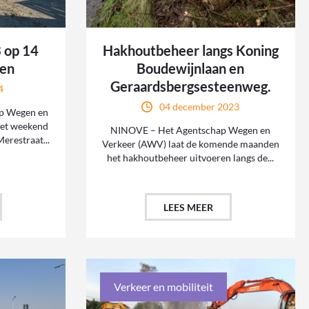
3 op 14
Hakhoutbeheer langs Koning
ten
Boudewijnlaan en
Geraardsbergsesteenweg.
4
04 december 2023
p Wegen en
het weekend
NINOVE – Het Agentschap Wegen en
erestraat...
Verkeer (AWV) laat de komende maanden
het hakhoutbeheer uitvoeren langs de...
LEES MEER
Verkeer en mobiliteit