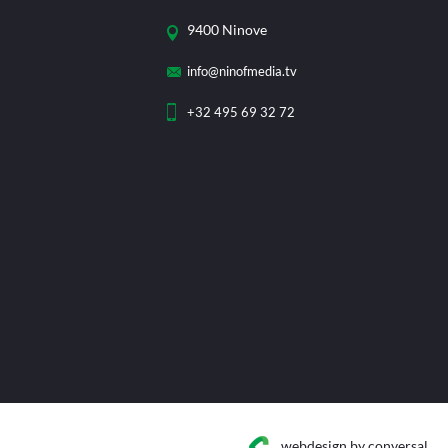
9400 Ninove
info@ninofmedia.tv
+32 495 69 32 72
webdesign
by conversal