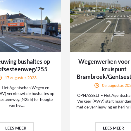
euwing bushaltes op
Wegenwerken voor v
ofsesteenweg/255
kruispunt
Brambroek/Gentses
17 augustus 2023
05 augustus 20
 Het Agentschap Wegen en
WV) vernieuwt de bushaltes op
OPHASSELT – Het Agentscha
sesteenweg (N255) ter hoogte
Verkeer (AWV) start maandag
van het...
met de vernieuwing en herinric
LEES MEER
LEES MEER