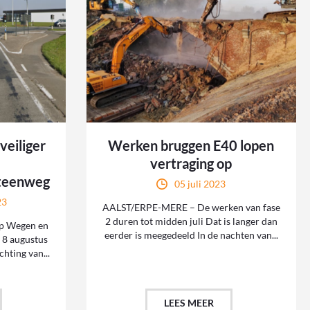
eiliger
Werken bruggen E40 lopen
vertraging op
teenweg
05 juli 2023
23
AALST/ERPE-MERE – De werken van fase
2 duren tot midden juli Dat is langer dan
p Wegen en
eerder is meegedeeld In de nachten van...
 8 augustus
hting van...
LEES MEER