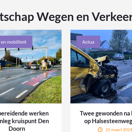
tschap Wegen en Verkee
 en mobiliteit
Actua
bereidende werken
Twee gewonden na 
nleg kruispunt Den
op Halsesteenwe
Doorn
21 maart 202