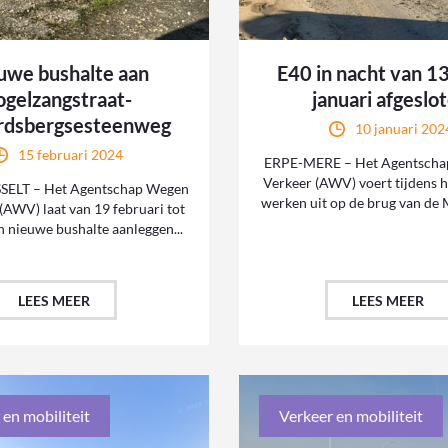
uwe bushalte aan
E40 in nacht van 1
ogelzangstraat-
januari afgeslo
rdsbergsesteenweg
10 januari 202
15 februari 2024
ERPE-MERE – Het Agentscha
Verkeer (AWV) voert tijdens 
ELT – Het Agentschap Wegen
werken uit op de brug van de M
(AWV) laat van 19 februari tot
n nieuwe bushalte aanleggen...
LEES MEER
LEES MEER
 en mobiliteit
Verkeer en mobiliteit