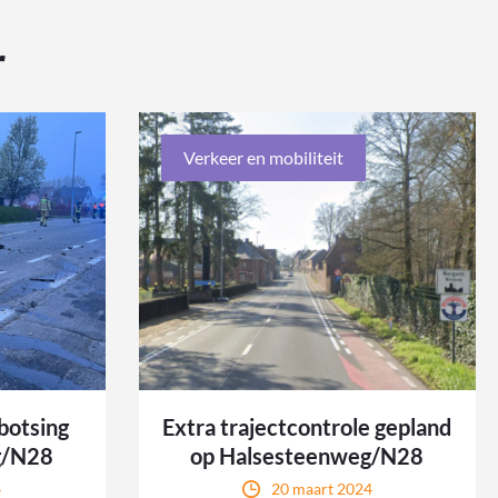
r
Verkeer en mobiliteit
botsing
Extra trajectcontrole gepland
g/N28
op Halsesteenweg/N28
4
20 maart 2024