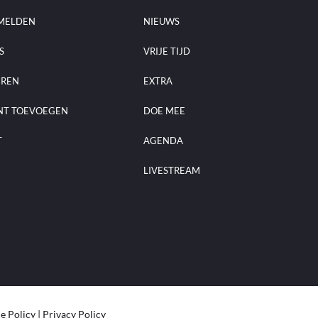
MELDEN
NIEUWS
S
VRIJE TIJD
EREN
EXTRA
NT TOEVOEGEN
DOE MEE
T
AGENDA
LIVESTREAM
e Policy
|
Privacy Policy