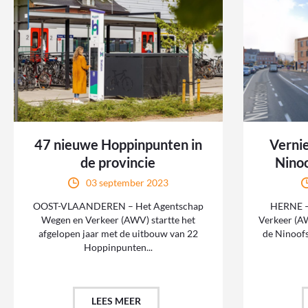
47 nieuwe Hoppinpunten in
Verni
de provincie
Nino
03 september 2023
OOST-VLAANDEREN – Het Agentschap
HERNE –
Wegen en Verkeer (AWV) startte het
Verkeer (A
afgelopen jaar met de uitbouw van 22
de Ninoof
Hoppinpunten...
LEES MEER