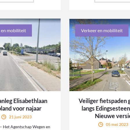
 en mobiliteit
Verkeer en mobiliteit
nleg Elisabethlaan
Veiliger fietspaden
land voor najaar
langs Edingsestee
Nieuwe versi
21 juni 2023
05 mei 2023
 Het Agentschap Wegen en