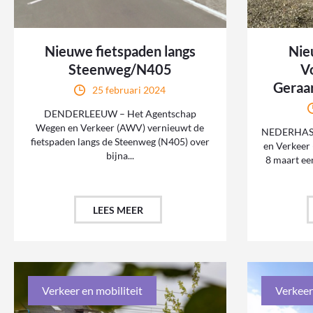
Nieuwe fietspaden langs
Nie
Steenweg/N405
V
Geraa
25 februari 2024
DENDERLEEUW – Het Agentschap
Wegen en Verkeer (AWV) vernieuwt de
NEDERHASS
fietspaden langs de Steenweg (N405) over
en Verkeer 
bijna...
8 maart ee
LEES MEER
Verkeer en mobiliteit
Verkeer