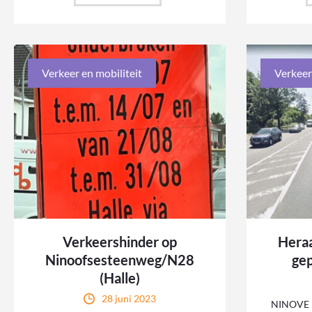
Verkeer en mobiliteit
Verkeer
Verkeershinder op
Heraa
Ninoofsesteenweg/N28
gep
(Halle)
28 juni 2023
NINOVE –