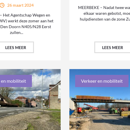
26 maart 2024
MEERBEKE – Nadat twee wa
elkaar waren gebotst, mo
 Het Agentschap Wegen en
hulpdiensten van de zone Zu
WV) werkt deze zomer aan het
t Den Doorn N405/N28 Eerst
zullen...
LEES MEER
LEES MEER
 en mobiliteit
Verkeer en mobiliteit