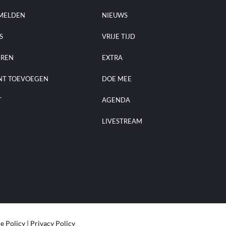
MELDEN
NIEUWS
S
VRIJE TIJD
EREN
EXTRA
NT TOEVOEGEN
DOE MEE
T
AGENDA
LIVESTREAM
e Policy
|
Privacy Policy