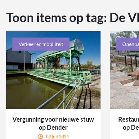
Toon items op tag:
De V
Verkeer en mobiliteit
Openba
Vergunning voor nieuwe stuw
Restaur
op Dender
op De
02 juli 2024