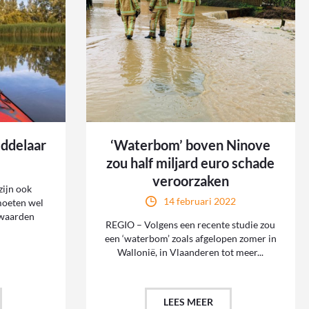
eddelaar
‘Waterbom’ boven Ninove
zou half miljard euro schade
veroorzaken
ijn ook
14 februari 2022
moeten wel
rwaarden
REGIO – Volgens een recente studie zou
een ‘waterbom’ zoals afgelopen zomer in
Wallonië, in Vlaanderen tot meer...
LEES MEER