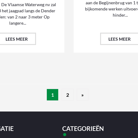
aan de Begijnenbrug van 1 t
De Vlaamse Waterweg nv zal
bijkomende werken uitvoe
 het jaagpad langs de Dender
hinder...
en: van 2 naar 3 meter Op
langere...
LEES MEER
LEES MEER
1
2
»
ATIE
CATEGORIEËN