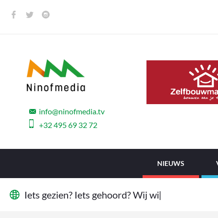
info@ninofmedia.tv
+32 495 69 32 72
NIEUWS
I
e
t
s
g
e
z
i
e
n
?
I
e
t
s
g
e
h
o
o
r
d
?
W
i
j
w
i
l
l
e
n
h
e
t
w
e
|