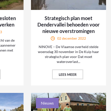
esloten
Strategisch plan moet
werken
Dendervallei behoeden voor
nieuwe overstromingen
23
02 december 2022
ht van de
n aannemer
NINOVE – De Vlaamse overheid stelde
nnen met
woensdag 30 november in De Kuip haar
strategisch plan voor Dat moet
wateroverlast...
LEES MEER
Nieuws