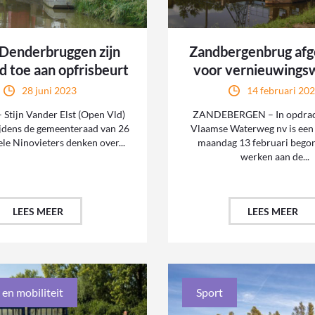
 Denderbruggen zijn
Zandbergenbrug afg
d toe aan opfrisbeurt
voor vernieuwings
28 juni 2023
14 februari 20
Stijn Vander Elst (Open Vld)
ZANDEBERGEN – In opdrac
tijdens de gemeenteraad van 26
Vlaamse Waterweg nv is ee
ele Ninovieters denken over...
maandag 13 februari bego
werken aan de...
LEES MEER
LEES MEER
 en mobiliteit
Sport