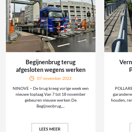
Begijnenbrug terug
Vern
afgesloten wegens werken
P
07 november 2022
NINOVE – De brug kreeg vorige week een
POLLARE 
nieuwe toplaag Van 7 tot 18 november
garandere
gebeuren nieuwe werken De
houden, re
Begijnenbrug,...
LEES MEER