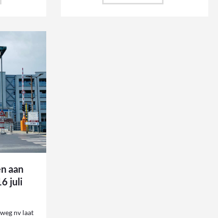
n aan
6 juli
eg nv laat