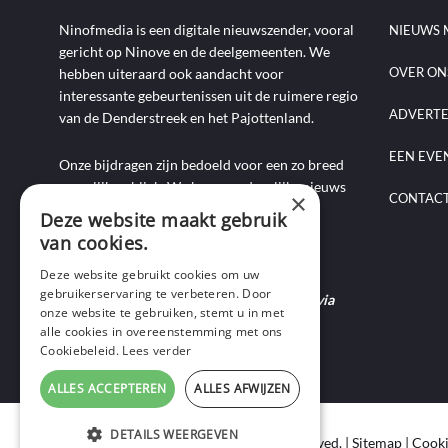
Ninofmedia is een digitale nieuwszender, vooral
NIEUWS 
gericht op Ninove en de deelgemeenten. We
OVER ON
hebben uiteraard ook aandacht voor
interessante gebeurtenissen uit de ruimere regio
ADVERT
van de Denderstreek en het Pajottenland.
EEN EVE
Onze bijdragen zijn bedoeld voor een zo breed
mogelijk publiek. We brengen dagelijks nieuws
×
CONTAC
aan de hand van artikels, foto-, audio- en
Deze website maakt gebruik
videoverslagen, interviews, reportages en
van cookies.
commentaarstukken.
Deze website gebruikt cookies om uw
gebruikerservaring te verbeteren. Door
Heb je nieuws te melden? Contacteer ons via
onze website te gebruiken, stemt u in met
mail of bel ons op 0495-69 32 72.
alle cookies in overeenstemming met ons
Cookiebeleid.
Lees verder
ALLES ACCEPTEREN
ALLES AFWIJZEN
DETAILS WEERGEVEN
Copyright © 2020 Ninof Media. All Rights Reserved. |
Sitemap
|
Cooki