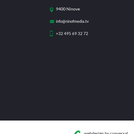
9400 Ninove
info@ninofmedia.tv
+32 495 69 32 72
webdesign
by conversal