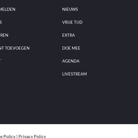
MELDEN
NIEUWS
S
VRIJE TIJD
EREN
EXTRA
NT TOEVOEGEN
DOE MEE
T
AGENDA
LIVESTREAM
e Policy
|
Privacy Policy