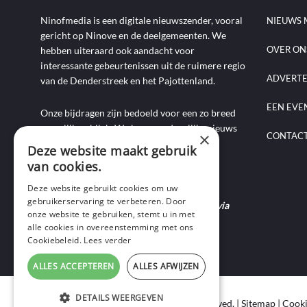
Ninofmedia is een digitale nieuwszender, vooral
NIEUWS 
gericht op Ninove en de deelgemeenten. We
OVER ON
hebben uiteraard ook aandacht voor
interessante gebeurtenissen uit de ruimere regio
ADVERT
van de Denderstreek en het Pajottenland.
EEN EVE
Onze bijdragen zijn bedoeld voor een zo breed
mogelijk publiek. We brengen dagelijks nieuws
×
CONTAC
aan de hand van artikels, foto-, audio- en
Deze website maakt gebruik
videoverslagen, interviews, reportages en
van cookies.
commentaarstukken.
Deze website gebruikt cookies om uw
gebruikerservaring te verbeteren. Door
Heb je nieuws te melden? Contacteer ons via
onze website te gebruiken, stemt u in met
mail of bel ons op 0495-69 32 72.
alle cookies in overeenstemming met ons
Cookiebeleid.
Lees verder
ALLES ACCEPTEREN
ALLES AFWIJZEN
DETAILS WEERGEVEN
Copyright © 2020 Ninof Media. All Rights Reserved. |
Sitemap
|
Cooki