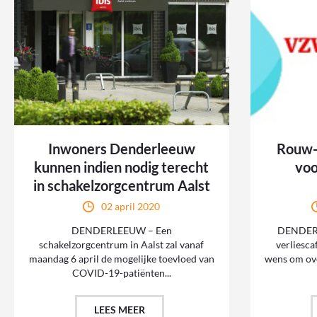
Inwoners Denderleeuw
Rouw- 
kunnen indien nodig terecht
voo
in schakelzorgcentrum Aalst
02 april 2020
DENDERLEEUW – Een
DENDERL
schakelzorgcentrum in Aalst zal vanaf
verliesca
maandag 6 april de mogelijke toevloed van
wens om ove
COVID-19-patiënten...
LEES MEER