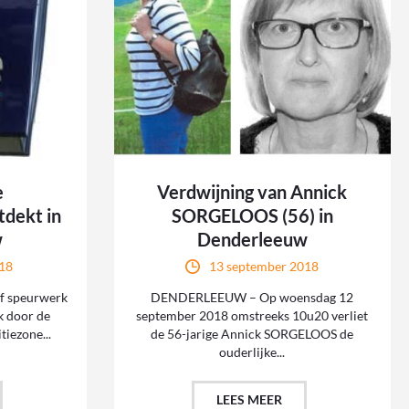
e
Verdwijning van Annick
tdekt in
SORGELOOS (56) in
w
Denderleeuw
18
13 september 2018
f speurwerk
DENDERLEEUW – Op woensdag 12
k door de
september 2018 omstreeks 10u20 verliet
tiezone...
de 56-jarige Annick SORGELOOS de
ouderlijke...
LEES MEER