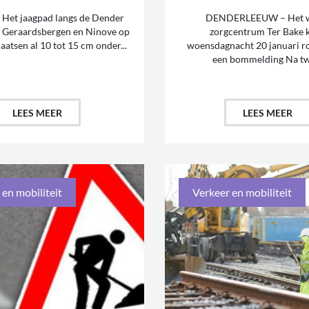
Het jaagpad langs de Dender
DENDERLEEUW – Het 
n Geraardsbergen en Ninove op
zorgcentrum Ter Bake 
atsen al 10 tot 15 cm onder...
woensdagnacht 20 januari r
een bommelding Na twe
LEES MEER
LEES MEER
 en mobiliteit
Verkeer en mobiliteit