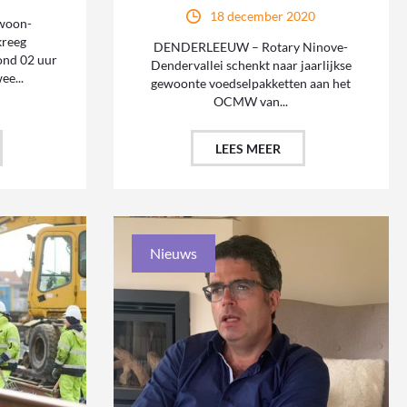
18 december 2020
woon-
kreeg
DENDERLEEUW – Rotary Ninove-
ond 02 uur
Dendervallei schenkt naar jaarlijkse
e...
gewoonte voedselpakketten aan het
OCMW van...
LEES MEER
Nieuws