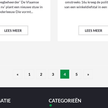
egbeheerder’ De Vlaamse
omstreeks 16u kreeg de poli
nv’ plant een nieuwe stuw in
van een winkeldiefstal in een fi
derleeuw Die vormt...
LEES MEER
LEES MEER
«
1
2
3
4
5
»
ATIE
CATEGORIEËN