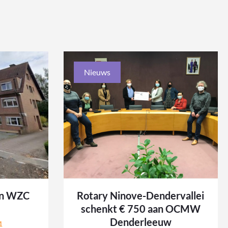
Nieuws
in WZC
Rotary Ninove-Dendervallei
schenkt € 750 aan OCMW
Denderleeuw
1