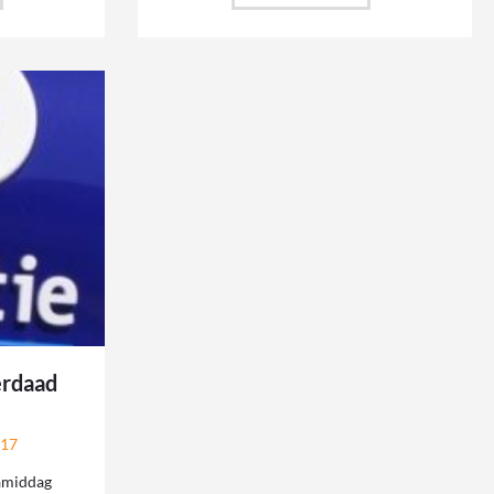
erdaad
017
amiddag