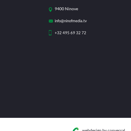
9400 Ninove
info@ninofmedia.tv
+32 495 69 32 72
webdesign
by conversal