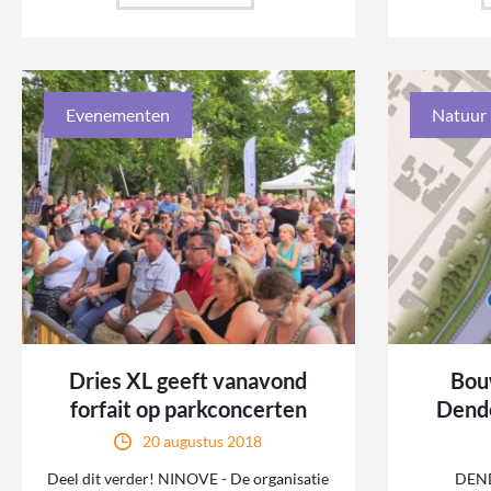
Evenementen
Natuur
Dries XL geeft vanavond
Bou
forfait op parkconcerten
Dend
20 augustus 2018
Deel dit verder! NINOVE - De organisatie
DEN