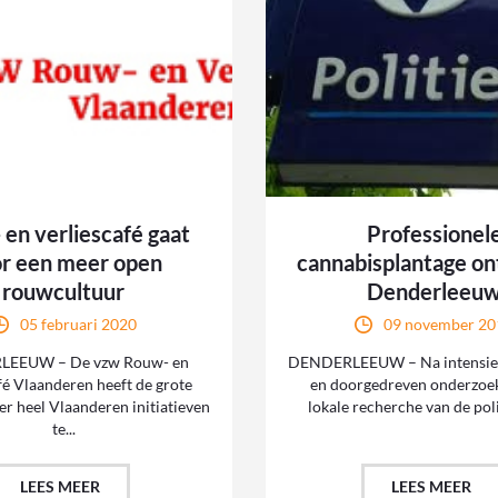
en verliescafé gaat
Professionel
r een meer open
cannabisplantage on
rouwcultuur
Denderleeu
05 februari 2020
09 november 20
EEUW – De vzw Rouw- en
DENDERLEEUW – Na intensie
fé Vlaanderen heeft de grote
en doorgedreven onderzoe
r heel Vlaanderen initiatieven
lokale recherche van de poli
te...
LEES MEER
LEES MEER