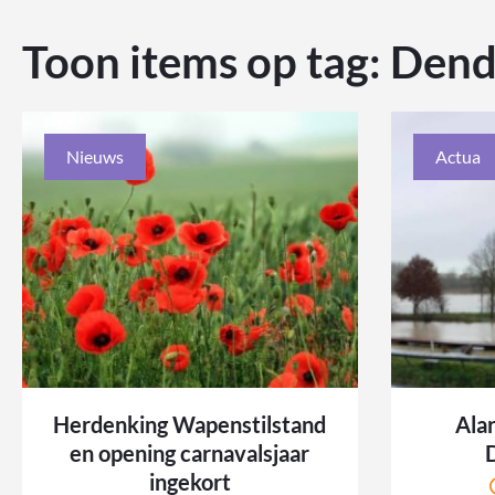
Toon items op tag:
Dend
Nieuws
Actua
Herdenking Wapenstilstand
Ala
en opening carnavalsjaar
ingekort