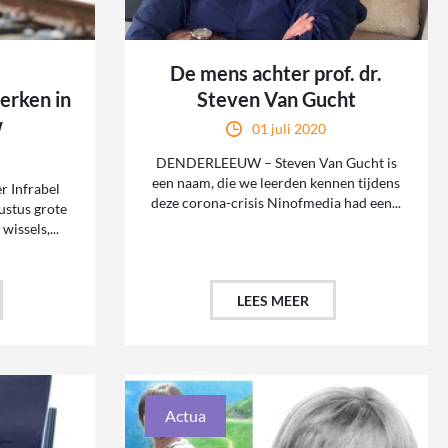
De mens achter prof. dr.
erken in
Steven Van Gucht
w
01 juli 2020
DENDERLEEUW – Steven Van Gucht is
een naam, die we leerden kennen tijdens
 Infrabel
deze corona-crisis Ninofmedia had een...
ustus grote
issels,...
LEES MEER
Actua