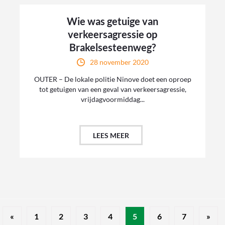
Wie was getuige van
verkeersagressie op
Brakelsesteenweg?
28 november 2020
OUTER – De lokale politie Ninove doet een oproep
tot getuigen van een geval van verkeersagressie,
vrijdagvoormiddag...
LEES MEER
«
1
2
3
4
5
6
7
»