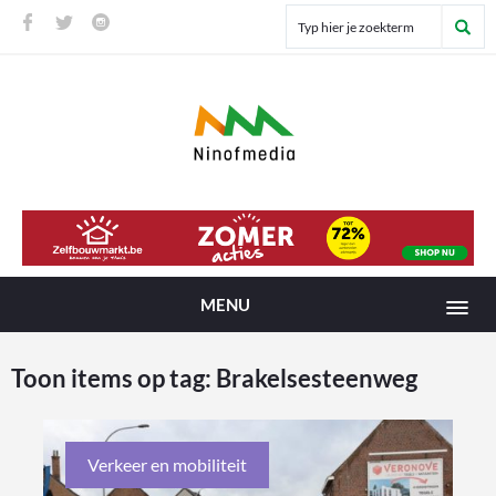
MENU
Toon items op tag:
Brakelsesteenweg
Verkeer en mobiliteit