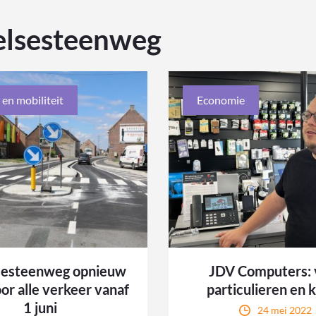
elsesteenweg
 en mobiliteit
Economie
sesteenweg opnieuw
JDV Computers: 
or alle verkeer vanaf
particulieren en 
1 juni
24 mei 2022