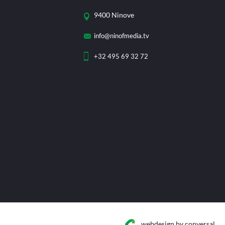
9400 Ninove
info@ninofmedia.tv
+32 495 69 32 72
webdesign
by conversal