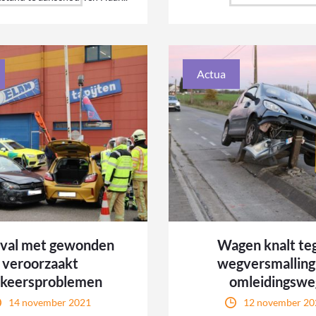
Actua
val met gewonden
Wagen knalt te
veroorzaakt
wegversmalling
rkeersproblemen
omleidingswe
14 november 2021
12 november 20