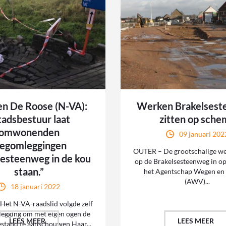
en De Roose (N-VA):
Werken Brakelses
tadsbestuur laat
zitten op sche
omwonenden
09 januari 202
egomleggingen
OUTER – De grootschalige w
sesteenweg in de kou
op de Brakelsesteenweg in o
staan.”
het Agentschap Wegen en
(AWV)...
18 januari 2022
et N-VA-raadslid volgde zelf
egging om met eigen ogen de
LEES MEER
LEES MEER
estand te aanschouwen Haar...