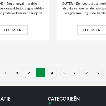
 – Een ongeval met drie
OUTER – Een bestuurder merk
 veroorzaakte zondagnamiddag
drukke verkeer en de laagsta
 grote verkeershinder op de...
wegversmalling in de Aardew
LEES MEER
LEES MEER
«
1
2
3
4
5
6
7
»
ATIE
CATEGORIEËN