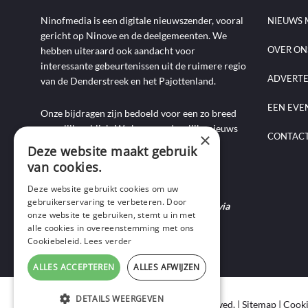
Ninofmedia is een digitale nieuwszender, vooral
NIEUWS 
gericht op Ninove en de deelgemeenten. We
OVER ON
hebben uiteraard ook aandacht voor
interessante gebeurtenissen uit de ruimere regio
ADVERT
van de Denderstreek en het Pajottenland.
EEN EVE
Onze bijdragen zijn bedoeld voor een zo breed
mogelijk publiek. We brengen dagelijks nieuws
×
CONTAC
aan de hand van artikels, foto-, audio- en
Deze website maakt gebruik
videoverslagen, interviews, reportages en
van cookies.
commentaarstukken.
Deze website gebruikt cookies om uw
gebruikerservaring te verbeteren. Door
Heb je nieuws te melden? Contacteer ons via
onze website te gebruiken, stemt u in met
mail of bel ons op 0495-69 32 72.
alle cookies in overeenstemming met ons
Cookiebeleid.
Lees verder
ALLES ACCEPTEREN
ALLES AFWIJZEN
DETAILS WEERGEVEN
Copyright © 2020 Ninof Media. All Rights Reserved. |
Sitemap
|
Cooki