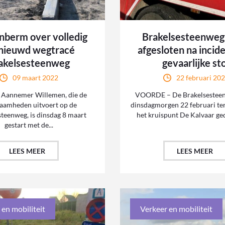
berm over volledig
Brakelsesteenweg
nieuwd wegtracé
afgesloten na incid
akelsesteenweg
gevaarlijke st
09 maart 2022
22 februari 20
Aannemer Willemen, die de
VOORDE – De Brakelsesteen
aamheden uitvoert op de
dinsdagmorgen 22 februari te
teenweg, is dinsdag 8 maart
het kruispunt De Kalvaar gede
gestart met de...
LEES MEER
LEES MEER
 en mobiliteit
Verkeer en mobiliteit