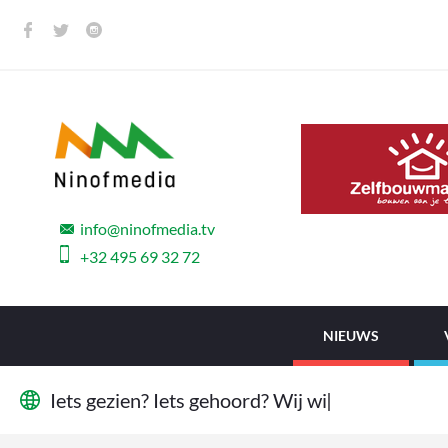
info@ninofmedia.tv
+32 495 69 32 72
NIEUWS
I
e
t
s
g
e
z
i
e
n
?
I
e
t
s
g
e
h
o
o
r
d
?
W
i
j
w
i
l
l
e
n
h
e
t
w
e
|