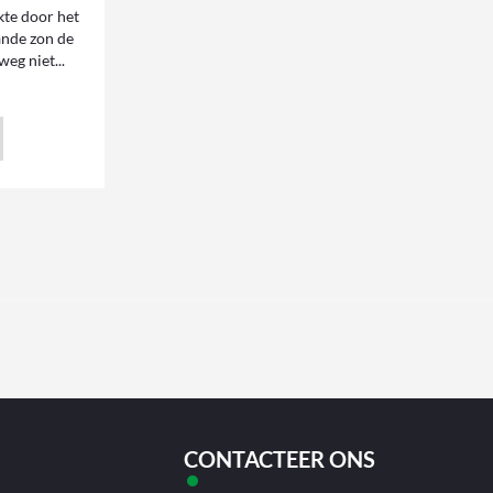
te door het
ande zon de
eg niet...
CONTACTEER ONS