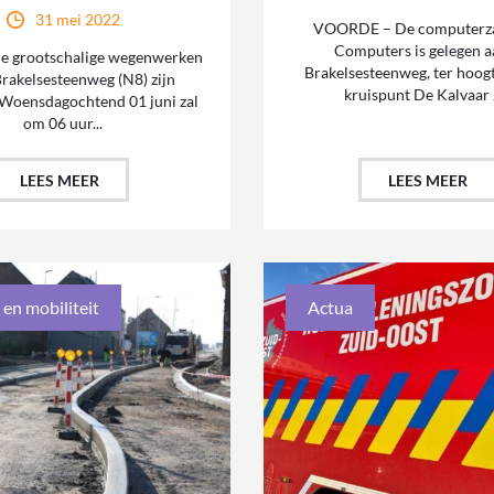
31 mei 2022
VOORDE – De computerz
Computers is gelegen a
e grootschalige wegenwerken
Brakelsesteenweg, ter hoogt
Brakelsesteenweg (N8) zijn
kruispunt De Kalvaar J
 Woensdagochtend 01 juni zal
om 06 uur...
LEES MEER
LEES MEER
 en mobiliteit
Actua