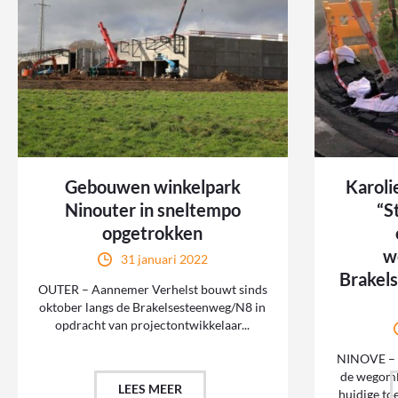
Gebouwen winkelpark
Karoli
Ninouter in sneltempo
“S
opgetrokken
w
31 januari 2022
Brakel
OUTER – Aannemer Verhelst bouwt sinds
oktober langs de Brakelsesteenweg/N8 in
opdracht van projectontwikkelaar...
NINOVE – H
de wegoml
LEES MEER
huidige to