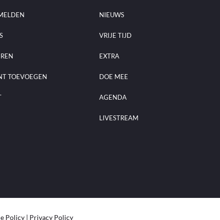
MELDEN
NIEUWS
S
VRIJE TIJD
EREN
EXTRA
NT TOEVOEGEN
DOE MEE
T
AGENDA
LIVESTREAM
e Policy
|
Privacy Policy