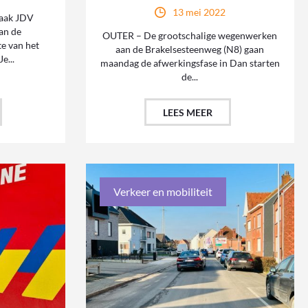
13 mei 2022
aak JDV
an de
OUTER – De grootschalige wegenwerken
e van het
aan de Brakelsesteenweg (N8) gaan
e...
maandag de afwerkingsfase in Dan starten
de...
LEES MEER
Verkeer en mobiliteit