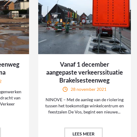
teenweg
Vanaf 1 december
ma
aangepaste verkeerssituatie
Brakelsesteenweg
2
28 november 2021
egenwerken
pdracht van
NINOVE – Met de aanleg van de riolering
 Verkeer
tussen het toekomstige winkelcentrum en
feestzalen De Vos, begint een nieuwe...
LEES MEER