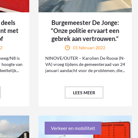
 deels
Burgemeester De Jonge:
ent met
“Onze politie ervaart een
of
gebrek aan vertrouwen.“
22
01 februari 2022
weg/N8 is
NINOVE/OUTER – Karolien De Roose (N-
r hoogte van
VA) vroeg tijdens de gemeenteraad van 24
eltelijk...
januari aandacht voor de problemen, die...
LEES MEER
Verkeer en mobiliteit