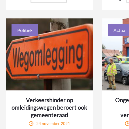
Politiek
Actua
Verkeershinder op
Onge
omleidingswegen beroert ook
gemeenteraad
ve
24 november 2021