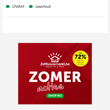
OVAM
zwerfvuil