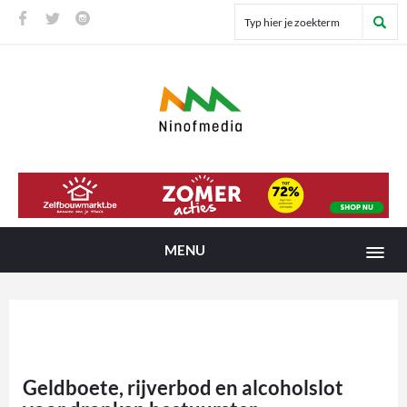
MENU
Geldboete, rijverbod en alcoholslot