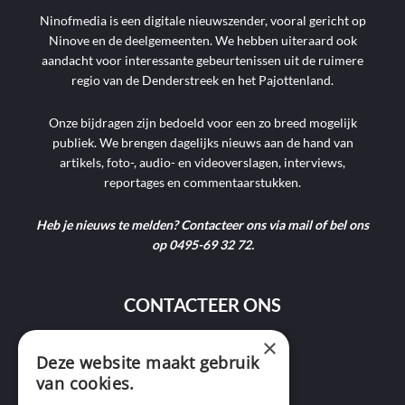
Ninofmedia is een digitale nieuwszender, vooral gericht op
Ninove en de deelgemeenten. We hebben uiteraard ook
aandacht voor interessante gebeurtenissen uit de ruimere
regio van de Denderstreek en het Pajottenland.
Onze bijdragen zijn bedoeld voor een zo breed mogelijk
publiek. We brengen dagelijks nieuws aan de hand van
artikels, foto-, audio- en videoverslagen, interviews,
reportages en commentaarstukken.
Heb je nieuws te melden? Contacteer ons via mail of bel ons
op 0495-69 32 72.
CONTACTEER ONS
×
9400 Ninove
Deze website maakt gebruik
van cookies.
info@ninofmedia.tv