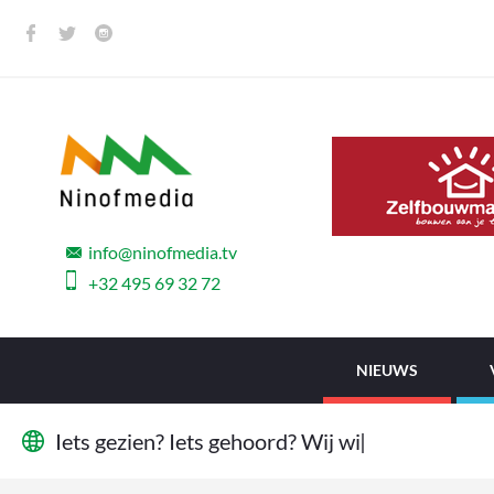
info@ninofmedia.tv
+32 495 69 32 72
NIEUWS
I
e
t
s
g
e
z
i
e
n
?
I
e
t
s
g
e
h
o
o
r
d
?
W
i
j
w
i
l
l
e
n
h
e
t
w
|