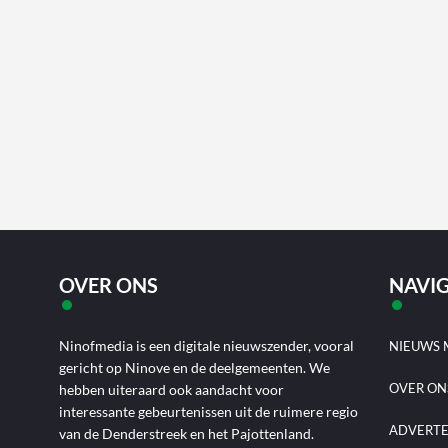
OVER ONS
NAVIG
Ninofmedia is een digitale nieuwszender, vooral
NIEUWS 
gericht op Ninove en de deelgemeenten. We
OVER ON
hebben uiteraard ook aandacht voor
interessante gebeurtenissen uit de ruimere regio
ADVERT
van de Denderstreek en het Pajottenland.