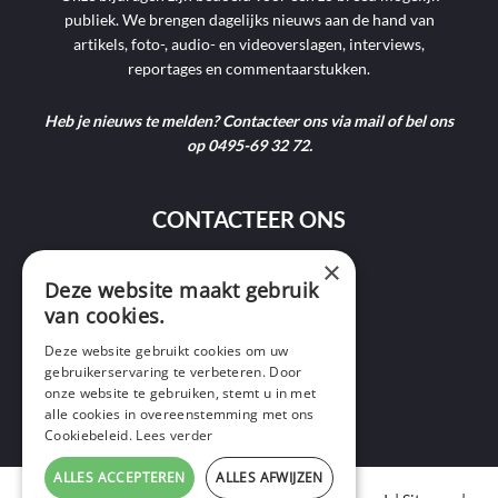
publiek. We brengen dagelijks nieuws aan de hand van
artikels, foto-, audio- en videoverslagen, interviews,
reportages en commentaarstukken.
Heb je nieuws te melden? Contacteer ons via mail of bel ons
op 0495-69 32 72.
CONTACTEER ONS
×
9400 Ninove
Deze website maakt gebruik
van cookies.
info@ninofmedia.tv
Deze website gebruikt cookies om uw
gebruikerservaring te verbeteren. Door
+32 495 69 32 72
onze website te gebruiken, stemt u in met
alle cookies in overeenstemming met ons
Cookiebeleid.
Lees verder
ALLES ACCEPTEREN
ALLES AFWIJZEN