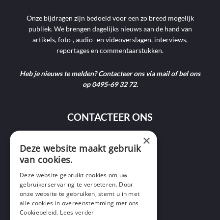
Onze bijdragen zijn bedoeld voor een zo breed mogelijk
publiek. We brengen dagelijks nieuws aan de hand van
artikels, foto-, audio- en videoverslagen, interviews,
reportages en commentaarstukken.
Heb je nieuws te melden? Contacteer ons via mail of bel ons
op 0495-69 32 72.
CONTACTEER ONS
×
9400 Ninove
Deze website maakt gebruik
van cookies.
info@ninofmedia.tv
Deze website gebruikt cookies om uw
gebruikerservaring te verbeteren. Door
+32 495 69 32 72
onze website te gebruiken, stemt u in met
alle cookies in overeenstemming met ons
Cookiebeleid.
Lees verder