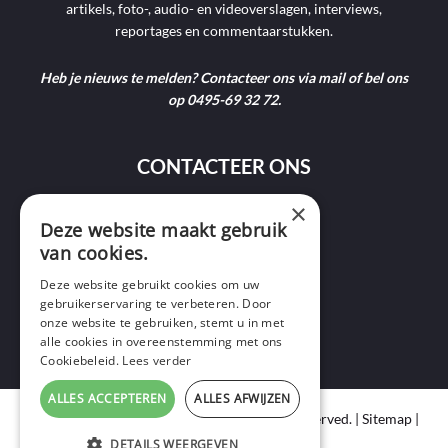
artikels, foto-, audio- en videoverslagen, interviews,
reportages en commentaarstukken.
Heb je nieuws te melden? Contacteer ons via mail of bel ons
op 0495-69 32 72.
CONTACTEER ONS
×
9400 Ninove
Deze website maakt gebruik
van cookies.
info@ninofmedia.tv
Deze website gebruikt cookies om uw
gebruikerservaring te verbeteren. Door
+32 495 69 32 72
onze website te gebruiken, stemt u in met
alle cookies in overeenstemming met ons
Cookiebeleid.
Lees verder
ALLES ACCEPTEREN
ALLES AFWIJZEN
Copyright © 2020 Ninof Media. All Rights Reserved. |
Sitemap
|
Cookie Policy
|
Privacy Policy
DETAILS WEERGEVEN