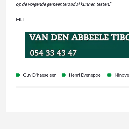
op de volgende gemeenteraad al kunnen testen.”
MLI
Guy D'haeseleer
Henri Evenepoel
Ninove