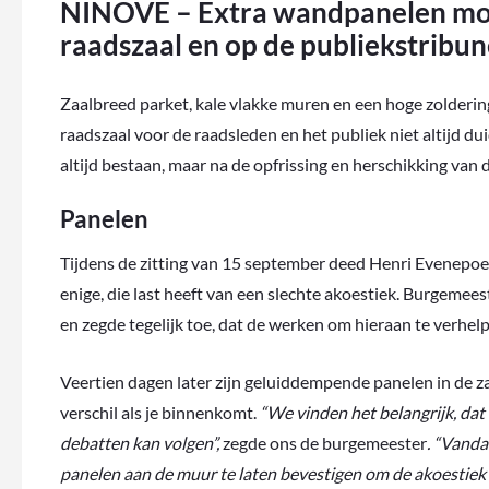
NINOVE – Extra wandpanelen moet
raadszaal en op de publiekstribu
Zaalbreed parket, kale vlakke muren en een hoge zoldering
raadszaal voor de raadsleden en het publiek niet altijd du
altijd bestaan, maar na de opfrissing en herschikking van d
Panelen
Tijdens de zitting van 15 september deed Henri Evenepoel (
enige, die last heeft van een slechte akoestiek. Burgemee
en zegde tegelijk toe, dat de werken om hieraan te verhel
Veertien dagen later zijn geluiddempende panelen in de z
verschil als je binnenkomt.
“We vinden het belangrijk, da
debatten kan volgen”,
zegde ons de burgemeester
. “Vanda
panelen aan de muur te laten bevestigen om de akoestiek t