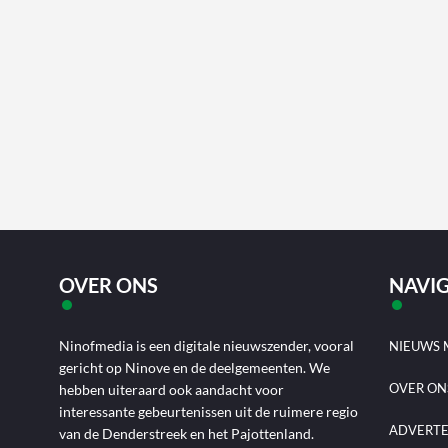
OVER ONS
NAVIG
Ninofmedia is een digitale nieuwszender, vooral
NIEUWS 
gericht op Ninove en de deelgemeenten. We
OVER ON
hebben uiteraard ook aandacht voor
interessante gebeurtenissen uit de ruimere regio
ADVERT
van de Denderstreek en het Pajottenland.