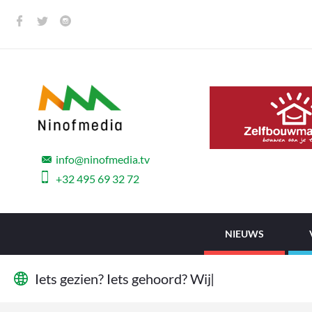
info@ninofmedia.tv
+32 495 69 32 72
NIEUWS
I
e
t
s
g
e
z
i
e
n
?
I
e
t
s
g
e
h
o
o
r
d
?
W
i
j
w
i
l
l
e
n
|