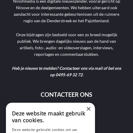
Ninofmedia is een digitale nieuwszender, vooral gericht op
Ninove en de deelgemeenten. We hebben uiteraard ook
aandacht voor interessante gebeurtenissen uit de ruimere
regio van de Denderstreek en het Pajottenland.
Onze bijdragen zijn bedoeld voor een zo breed mogelijk
publiek. We brengen dagelijks nieuws aan de hand van
artikels, foto-, audio- en videoverslagen, interviews,
reportages en commentaarstukken.
Heb je nieuws te melden? Contacteer ons via mail of bel ons
op 0495-69 32 72.
CONTACTEER ONS
×
Deze website maakt gebruik
9400 Ninove
van cookies.
info@ninofmedia.tv
Deze website gebruikt cookies om uw