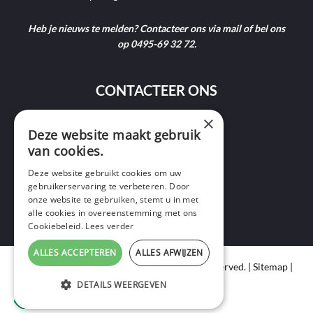
Heb je nieuws te melden? Contacteer ons via mail of bel ons
op 0495-69 32 72.
CONTACTEER ONS
×
Deze website maakt gebruik
9400 Ninove
van cookies.
info@ninofmedia.tv
Deze website gebruikt cookies om uw
gebruikerservaring te verbeteren. Door
+32 495 69 32 72
onze website te gebruiken, stemt u in met
alle cookies in overeenstemming met ons
Cookiebeleid.
Lees verder
ALLES ACCEPTEREN
ALLES AFWIJZEN
Copyright © 2020 Ninof Media. All Rights Reserved. |
Sitemap
|
Cookie Policy
|
Privacy Policy
DETAILS WEERGEVEN
webdesign
by conversal
STRIKT NOODZAKELIJK