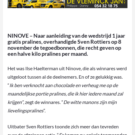
NINOVE – Naar aanleiding van de wedstrijd 1 jaar
gratis pralines, overhandigde Sven Rottiers op 8
november de tegoedbonnen, die recht geven op
een halve kilo pralines per maand.
Het was Ilse Haelterman uit Ninove, die als winnares werd
uitgeloot tussen al de deelnemers. En of ze gelukkig was.
“
Ik ben verknocht aan chocolade en verheug me op de
maandelijkse portie pralines, die ik hier iedere maand zal
krijgen”
, zegt de winnares. “
De witte manons zijn mijn
lievelingspralines
”.
Uitbater Sven Rottiers toonde zich meer dan tevreden
over de afgelopen actie. “
Er komen nu enkele topmaanden