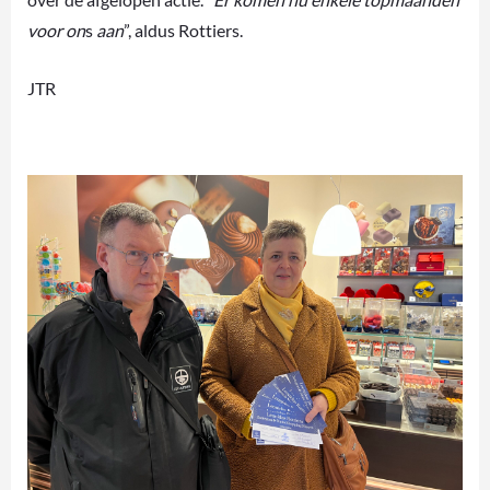
voor on
s
aan
”, aldus Rottiers.
JTR