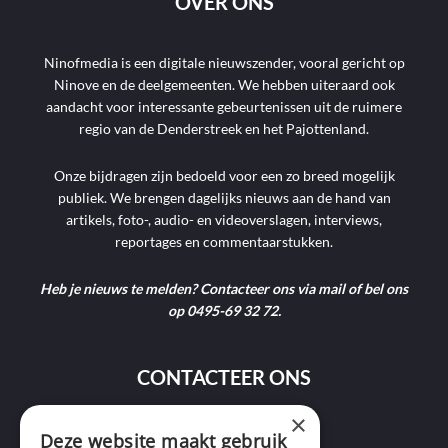
OVER ONS
Ninofmedia is een digitale nieuwszender, vooral gericht op
Ninove en de deelgemeenten. We hebben uiteraard ook
aandacht voor interessante gebeurtenissen uit de ruimere
regio van de Denderstreek en het Pajottenland.
Onze bijdragen zijn bedoeld voor een zo breed mogelijk
publiek. We brengen dagelijks nieuws aan de hand van
artikels, foto-, audio- en videoverslagen, interviews,
reportages en commentaarstukken.
Heb je nieuws te melden? Contacteer ons via mail of bel ons
op 0495-69 32 72.
CONTACTEER ONS
×
Deze website maakt gebruik
9400 Ninove